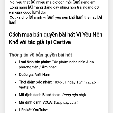
 Nói yêu thật 
[A]
 nhiều mà giờ còn mỗi 
[Bm]
 riêng em
 Lòng nặng 
[A]
 mang đắng cay nhiều hơn trái ngang đời 
em giữa cuộc 
[Em]
 đời
 Xót xa cho 
[D]
 mình vì 
[Bm]
 yêu nên khổ 
[Em]
 thế này 
[A]
[Em]
Cách mua bản quyền bài hát Vì Yêu Nên 
Khổ với tác giả tại Certiva
Thông tin về bản quyền bài hát
Loại hình tác phẩm:
 Tác phẩm nghe nhìn & đa 
phương tiện / Âm nhạc
Quốc gia:
 Việt Nam
Thời điểm xác nhận:
 10:46:01 ngày 15/11/2025 – 
Viettel CA
Mã định danh Blockchain:
Đang cập nhật
Mã định danh VCCA:
Đang cập nhật
Liên kết YouTube: