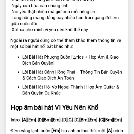
 Ngày xưa hứa câu chung tình
 Nói yêu thật nhiều mà giờ còn mỗi riêng em
 Lòng nặng mang đắng cay nhiều hơn trái ngang đời em 
giữa cuộc đời
 Xót xa cho mình vì yêu nên khổ thế này
Ngoài ra người dùng có thể tham khảo thêm thông tin về 
một số bài hát nổi bật khác như:
Lời Bài Hát Phượng Buồn [Lyrics + Hợp Âm & Giao 
Dịch Bản Quyền] 
Lời Bài Hát Cánh Hồng Phai – Thông Tin Bản Quyền 
& Cách Giao Dịch An Toàn 
Lời Bài Hát Hỏi Vợ Ngoại Thành | Hợp Âm Guitar & 
Bản Quyền Ca Khúc
Hợp âm bài hát Vì Yêu Nên Khổ
Intro:
[A][Em]-[D][Bm][Em]-[D][G]-[C][Bm][Em]-[C][Bm][Em]
Đêm vắng lạnh buồn 
[Em]
 hiu anh ơi thui thủi một 
[A]
 mình