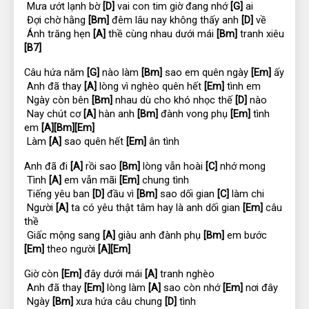
 Mưa ướt lạnh bờ 
[D]
 vai con tim giờ đang nhớ 
[G]
 ai
 Đợi chờ hằng 
[Bm]
 đêm lâu nay không thấy anh 
[D]
 về
 Ánh trăng hẹn 
[A]
 thề cùng nhau dưới mái 
[Bm]
 tranh xiêu 
[B7]
Câu hứa năm 
[G]
 nào làm 
[Bm]
 sao em quên ngày 
[Em]
 ấy
 Anh đã thay 
[A]
 lòng vì nghèo quên hết 
[Em]
 tình em
 Ngày còn bên 
[Bm]
 nhau dù cho khó nhọc thế 
[D]
 nào
 Nay chút cơ 
[A]
 hàn anh 
[Bm]
 đành vong phụ 
[Em]
 tình 
em 
[A][Bm][Em]
 Làm 
[A]
 sao quên hết 
[Em]
 ân tình
Anh đã đi 
[A]
 rồi sao 
[Bm]
 lòng vẫn hoài 
[C]
 nhớ mong
 Tình 
[A]
 em vẫn mãi 
[Em]
 chung tình
 Tiếng yêu ban 
[D]
 đầu vì 
[Bm]
 sao dối gian 
[C]
 làm chi
 Người 
[A]
 ta có yêu thật tâm hay là anh dối gian 
[Em]
 câu 
thề
 Giấc mộng sang 
[A]
 giàu anh đành phụ 
[Bm]
 em bước 
[Em]
 theo người 
[A][Em]
Giờ còn 
[Em]
 đây dưới mái 
[A]
 tranh nghèo
 Anh đã thay 
[Em]
 lòng làm 
[A]
 sao còn nhớ 
[Em]
 nơi đây
 Ngày 
[Bm]
 xưa hứa câu chung 
[D]
 tình