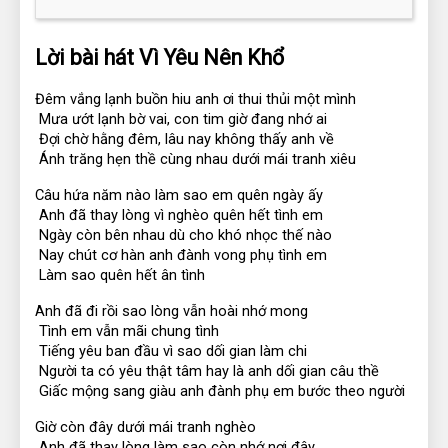
Lời bài hát Vì Yêu Nên Khổ
Đêm vắng lạnh buồn hiu anh ơi thui thủi một mình
 Mưa ướt lạnh bờ vai, con tim giờ đang nhớ ai
 Đợi chờ hằng đêm, lâu nay không thấy anh về
 Ánh trăng hẹn thề cùng nhau dưới mái tranh xiêu
Câu hứa năm nào làm sao em quên ngày ấy
 Anh đã thay lòng vì nghèo quên hết tình em
 Ngày còn bên nhau dù cho khó nhọc thế nào
 Nay chút cơ hàn anh đành vong phụ tình em
 Làm sao quên hết ân tình
Anh đã đi rồi sao lòng vẫn hoài nhớ mong
 Tình em vẫn mãi chung tình
 Tiếng yêu ban đầu vì sao dối gian làm chi
 Người ta có yêu thật tâm hay là anh dối gian câu thề
 Giấc mộng sang giàu anh đành phụ em bước theo người
Giờ còn đây dưới mái tranh nghèo
 Anh đã thay lòng làm sao còn nhớ nơi đây