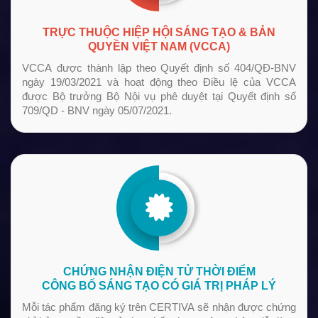
TRỰC THUỘC HIỆP HỘI SÁNG TẠO & BẢN
QUYỀN VIỆT NAM (VCCA)
VCCA được thành lập theo Quyết định số 404/QĐ-BNV
ngày 19/03/2021 và hoạt động theo Điều lệ của VCCA
được Bộ trưởng Bộ Nội vụ phê duyệt tại Quyết định số
709/QD - BNV ngày 05/07/2021.
CHỨNG NHẬN ĐIỆN TỬ THỜI ĐIỂM
CÔNG BỐ SÁNG TẠO CÓ GIÁ TRỊ PHÁP LÝ
Mỗi tác phẩm đăng ký trên CERTIVA sẽ nhận được chứng