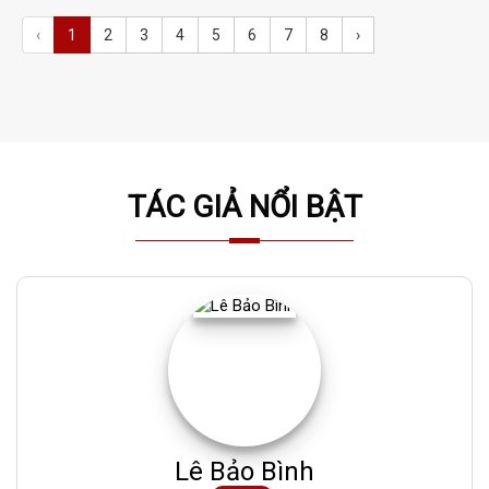
‹
1
2
3
4
5
6
7
8
›
TÁC GIẢ NỔI BẬT
Lê Bảo Bình