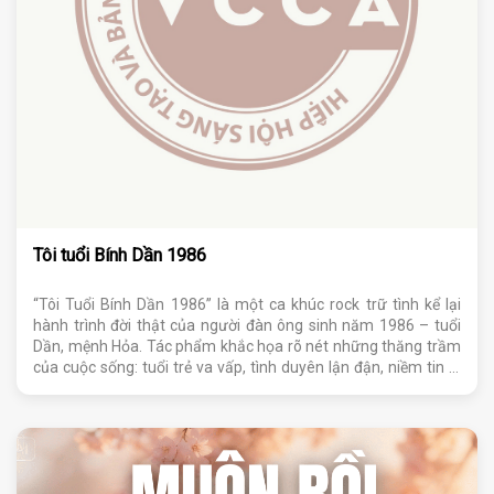
Tôi tuổi Bính Dần 1986
“Tôi Tuổi Bính Dần 1986” là một ca khúc rock trữ tình kể lại
hành trình đời thật của người đàn ông sinh năm 1986 – tuổi
Dần, mệnh Hỏa. Tác phẩm khắc họa rõ nét những thăng trầm
của cuộc sống: tuổi trẻ va vấp, tình duyên lận đận, niềm tin bị
thử thách, nhưng sau tất cả vẫn giữ được bản lĩnh, lòng tự
trọng và tinh thần không khuất phục. Bài hát không bi lụy,
không than trách, mà truyền tải thông điệp về sự trưởng
thành, kiên cường và khát vọng ngẩng đầu đi tiếp của người
đàn ông từng trải.