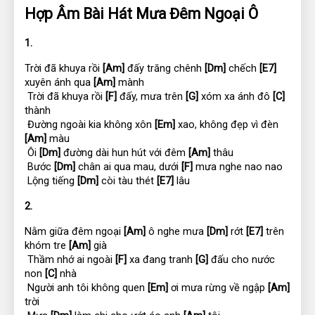
Hợp Âm Bài Hát Mưa Đêm Ngoại Ô
1.
Trời đã khuya rồi 
[Am]
 đấy trăng chênh 
[Dm]
 chếch 
[E7]
xuyên ánh qua 
[Am]
 mành
 Trời đã khuya rồi 
[F]
 đấy, mưa trên 
[G]
 xóm xa ánh đô 
[C]
thành
 Đường ngoài kia không xôn 
[Em]
 xao, không đẹp vì đèn 
[Am]
 màu
 Ôi 
[Dm]
 đường dài hun hút với đêm 
[Am]
 thâu
 Bước 
[Dm]
 chân ai qua mau, dưới 
[F]
 mưa nghe nao nao
 Lộng tiếng 
[Dm]
 còi tàu thét 
[E7]
 lâu
2.
Nằm giữa đêm ngoại 
[Am]
 ô nghe mưa 
[Dm]
 rớt 
[E7]
 trên 
khóm tre 
[Am]
 già
 Thầm nhớ ai ngoài 
[F]
 xa đang tranh 
[G]
 đấu cho nước 
non 
[C]
 nhà
 Người anh tôi không quen 
[Em]
 ơi mưa rừng về ngập 
[Am]
trời