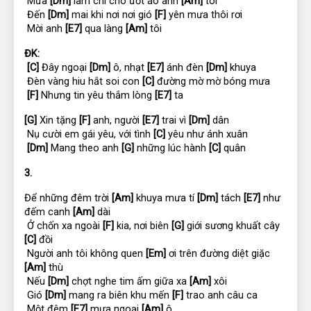
 Mưa 
[Dm]
 làm chi cho ướt áo anh 
[Am]
 tôi
 Đến 
[Dm]
 mai khi nơi nơi gió 
[F]
 yên mưa thôi rơi
 Mời anh 
[E7]
 qua làng 
[Am]
 tôi
ĐK:
[C]
 Đây ngoại 
[Dm]
 ô, nhạt 
[E7]
 ánh đèn 
[Dm]
 khuya
 Đèn vàng hiu hắt soi con 
[C]
 đường mờ mờ bóng mưa
[F]
 Nhưng tin yêu thắm lòng 
[E7]
 ta
[G]
 Xin tặng 
[F]
 anh, người 
[E7]
 trai vì 
[Dm]
 dân
 Nụ cười em gái yêu, với tình 
[C]
 yêu như ánh xuân
[Dm]
 Mang theo anh 
[G]
 những lúc hành 
[C]
 quân
3.
Để những đêm trời 
[Am]
 khuya mưa tí 
[Dm]
 tách 
[E7]
 như 
đếm canh 
[Am]
 dài
 Ở chốn xa ngoài 
[F]
 kia, nơi biên 
[G]
 giới sương khuất cây 
[C]
 đồi
 Người anh tôi không quen 
[Em]
 ơi trên đường diệt giặc 
[Am]
 thù
 Nếu 
[Dm]
 chợt nghe tim ấm giữa xa 
[Am]
 xôi
 Gió 
[Dm]
 mang ra biên khu mến 
[F]
 trao anh câu ca
 Một đêm 
[E7]
 mưa ngoại 
[Am]
 ô