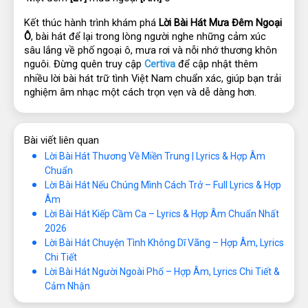
Kết thúc hành trình khám phá 
Lời Bài Hát Mưa Đêm Ngoại 
Ô
, bài hát để lại trong lòng người nghe những cảm xúc 
sâu lắng về phố ngoại ô, mưa rơi và nỗi nhớ thương khôn 
nguôi. Đừng quên truy cập 
Certiva
 để cập nhật thêm 
nhiều lời bài hát trữ tình Việt Nam chuẩn xác, giúp bạn trải 
nghiệm âm nhạc một cách trọn vẹn và dễ dàng hơn.
Bài viết liên quan
Lời Bài Hát Thương Về Miền Trung | Lyrics & Hợp Âm
Chuẩn
Lời Bài Hát Nếu Chúng Mình Cách Trở – Full Lyrics & Hợp
Âm
Lời Bài Hát Kiếp Cầm Ca – Lyrics & Hợp Âm Chuẩn Nhất
2026
Lời Bài Hát Chuyện Tình Không Dĩ Vãng – Hợp Âm, Lyrics
Chi Tiết
Lời Bài Hát Người Ngoài Phố – Hợp Âm, Lyrics Chi Tiết &
Cảm Nhận