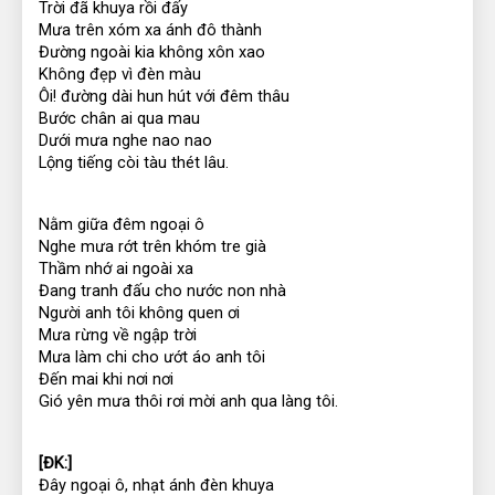
Trời đã khuya rồi đấy
Mưa trên xóm xa ánh đô thành
Đường ngoài kia không xôn xao
Không đẹp vì đèn màu
Ôi! đường dài hun hút với đêm thâu
Bước chân ai qua mau
Dưới mưa nghe nao nao
Lộng tiếng còi tàu thét lâu.
Nằm giữa đêm ngoại ô
Nghe mưa rớt trên khóm tre già
Thầm nhớ ai ngoài xa
Đang tranh đấu cho nước non nhà
Người anh tôi không quen ơi
Mưa rừng về ngập trời
Mưa làm chi cho ướt áo anh tôi
Đến mai khi nơi nơi
Gió yên mưa thôi rơi mời anh qua làng tôi.
[ĐK:]
Đây ngoại ô, nhạt ánh đèn khuya