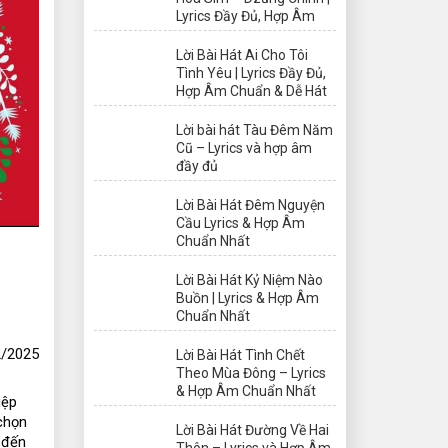
Lyrics Đầy Đủ, Hợp Âm
Lời Bài Hát Ai Cho Tôi
Tình Yêu | Lyrics Đầy Đủ,
Hợp Âm Chuẩn & Dễ Hát
Lời bài hát Tàu Đêm Năm
Cũ – Lyrics và hợp âm
đầy đủ
Lời Bài Hát Đêm Nguyện
Cầu Lyrics & Hợp Âm
Chuẩn Nhất
Lời Bài Hát Kỷ Niệm Nào
Buồn | Lyrics & Hợp Âm
Chuẩn Nhất
/2025
Lời Bài Hát Tình Chết
Theo Mùa Đông – Lyrics
& Hợp Âm Chuẩn Nhất
ệp 
chọn 
Lời Bài Hát Đường Về Hai
 đến 
Thôn – Lyrics và Hợp Âm