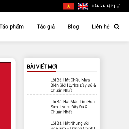
ĐĂNG NHẬP
|
🛒
Tác phẩm
Tác giả
Blog
Liên hệ
BÀI VIẾT MỚI
Lời Bài Hát Chiều Mưa
Biên Giới | Lyrics Đầy Đủ &
Chuẩn Nhất
Lời Bài Hát Màu Tím Hoa
Sim | Lyrics Đầy Đủ &
Chuẩn Nhất
Lời Bài Hát Những Đồi
Hoa Sim – Dzũng Chinh |