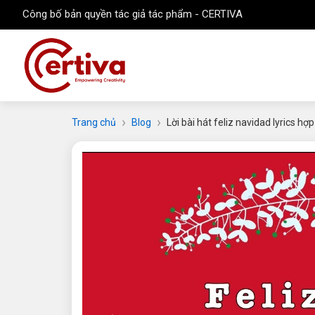
Công bố bản quyền tác giả tác phẩm - CERTIVA
Trang chủ
Blog
Lời bài hát feliz navidad lyrics h