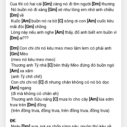
Cua thì có hai cái 
[Gm]
 càng nó đi tìm người 
[Dm]
 thương
 Nó buồn nó đi xàng 
[Gm]
 xê như lòng em nhớ anh chiều 
[Dm]
 về
 Kuốc 
[Am]
 buồn nó ra bờ 
[C]
 sông ơi con 
[Am]
 cuốc kêu 
mãi đòi 
[Gm]
 chồng
 Lòng này nếu anh nghe 
[Am]
 thấy, đố anh biết em buồn vì 
[Dm]
 ai???
[Dm]
 Con chi chi nó kêu meo meo lắm lem có phải anh 
[Gm]
 Mèo
 (meo nó kêu meo meo)
 Thương anh Tý nhà 
[C]
 bên thấy Mèo đứng đó buồn ngó 
[Am]
 xa xăm
 (anh Tý chít chít)
 Con chi chi nó 
[C]
 đi nhưng chân không có nó bò dọc 
[Am]
 ngang
 (đi mà không có chân ah)
 Thương anh Sửu nắng 
[C]
 mưa lo cho cây 
[Am]
 lúa sớm 
trưa trên 
[Dm]
 đồng
 (trên đồng trưa, đồng trưa, trên đồng trưa, đồng trưa)
ĐK:
 Ngày 
[Dm]
 xưa, nơi xa chốn rừng sâu, muôn thú kêu về 