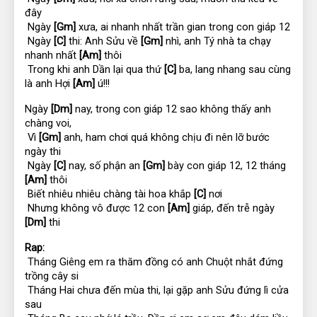
đây
 Ngày 
[Gm]
 xưa, ai nhanh nhất trần gian trong con giáp 12
 Ngày 
[C]
 thi: Anh Sửu về 
[Gm]
 nhì, anh Tý nhà ta chạy 
nhanh nhất 
[Am]
 thôi
 Trong khi anh Dần lại qua thứ 
[C]
 ba, lang nhang sau cùng 
là anh Hợi 
[Am]
 ú!!!
Ngày 
[Dm]
 nay, trong con giáp 12 sao không thấy anh 
chàng voi,
 Vì 
[Gm]
 anh, ham chơi quá không chịu đi nên lỡ bước 
ngày thi
 Ngày 
[C]
 nay, số phận an 
[Gm]
 bày con giáp 12, 12 tháng 
[Am]
 thôi
 Biết nhiêu nhiêu chàng tài hoa khắp 
[C]
 nơi
 Nhưng không vô được 12 con 
[Am]
 giáp, đến trễ ngày 
[Dm]
 thi
Rap:
 Tháng Giêng em ra thăm đồng có anh Chuột nhắt đứng 
trồng cây si
 Tháng Hai chưa đến mùa thi, lại gặp anh Sửu đứng lì cửa 
sau