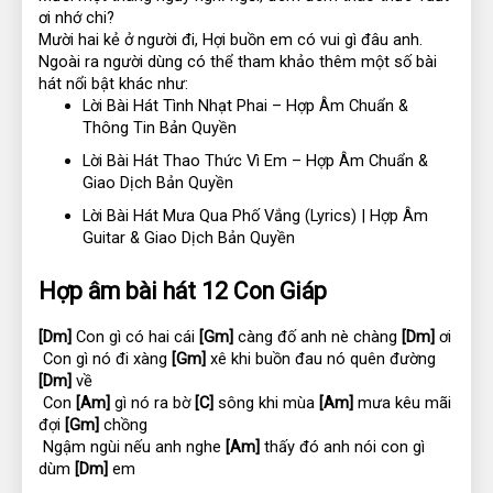
ơi nhớ chi?
Mười hai kẻ ở người đi, Hợi buồn em có vui gì đâu anh.
Ngoài ra người dùng có thể tham khảo thêm một số bài 
hát nổi bật khác như:
Lời Bài Hát Tình Nhạt Phai – Hợp Âm Chuẩn & 
Thông Tin Bản Quyền 
Lời Bài Hát Thao Thức Vì Em – Hợp Âm Chuẩn & 
Giao Dịch Bản Quyền 
Lời Bài Hát Mưa Qua Phố Vắng (Lyrics) | Hợp Âm 
Guitar & Giao Dịch Bản Quyền
Hợp âm bài hát 12 Con Giáp
[Dm]
 Con gì có hai cái 
[Gm]
 càng đố anh nè chàng 
[Dm]
 ơi
 Con gì nó đi xàng 
[Gm]
 xê khi buồn đau nó quên đường 
[Dm]
 về
 Con 
[Am]
 gì nó ra bờ 
[C]
 sông khi mùa 
[Am]
 mưa kêu mãi 
đợi 
[Gm]
 chồng
 Ngậm ngùi nếu anh nghe 
[Am]
 thấy đó anh nói con gì 
dùm 
[Dm]
 em