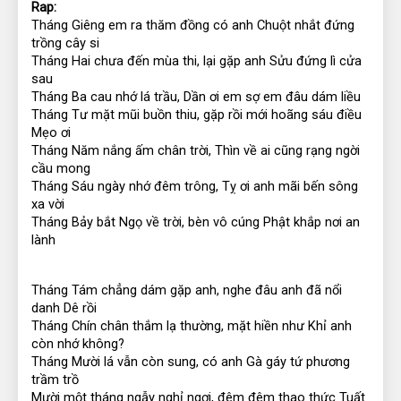
Rap:
Tháng Giêng em ra thăm đồng có anh Chuột nhắt đứng 
trồng cây si
Tháng Hai chưa đến mùa thi, lại gặp anh Sửu đứng lì cửa 
sau
Tháng Ba cau nhớ lá trầu, Dần ơi em sợ em đâu dám liều
Tháng Tư mặt mũi buồn thiu, gặp rồi mới hoãng sáu điều 
Mẹo ơi
Tháng Năm nắng ấm chân trời, Thìn về ai cũng rạng ngời 
cầu mong
Tháng Sáu ngày nhớ đêm trông, Tỵ ơi anh mãi bến sông 
xa vời
Tháng Bảy bắt Ngọ về trời, bèn vô cúng Phật khắp nơi an 
lành
Tháng Tám chẳng dám gặp anh, nghe đâu anh đã nổi 
danh Dê rồi
Tháng Chín chân thắm lạ thường, mặt hiền như Khỉ anh 
còn nhớ không?
Tháng Mười lá vẫn còn sung, có anh Gà gáy tứ phương 
trầm trồ
Mười một tháng ngẫy nghỉ ngơi, đêm đêm thao thức Tuất 