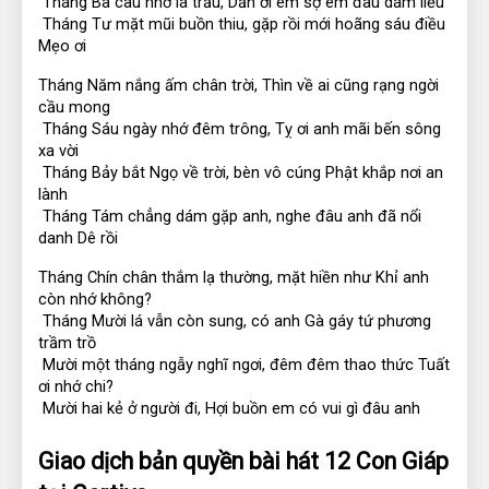
 Tháng Ba cau nhớ lá trầu, Dần ơi em sợ em đâu dám liều
 Tháng Tư mặt mũi buồn thiu, gặp rồi mới hoãng sáu điều 
Mẹo ơi
Tháng Năm nắng ấm chân trời, Thìn về ai cũng rạng ngời 
cầu mong
 Tháng Sáu ngày nhớ đêm trông, Tỵ ơi anh mãi bến sông 
xa vời
 Tháng Bảy bắt Ngọ về trời, bèn vô cúng Phật khắp nơi an 
lành
 Tháng Tám chẳng dám gặp anh, nghe đâu anh đã nổi 
danh Dê rồi
Tháng Chín chân thắm lạ thường, mặt hiền như Khỉ anh 
còn nhớ không?
 Tháng Mười lá vẫn còn sung, có anh Gà gáy tứ phương 
trầm trồ
 Mười một tháng ngẫy nghĩ ngơi, đêm đêm thao thức Tuất 
ơi nhớ chi?
 Mười hai kẻ ở người đi, Hợi buồn em có vui gì đâu anh
Giao dịch bản quyền bài hát 12 Con Giáp 