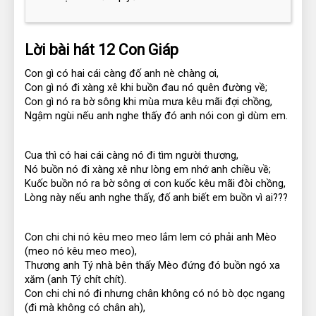
Lời bài hát 12 Con Giáp
Con gì có hai cái càng đố anh nè chàng ơi,
Con gì nó đi xàng xê khi buồn đau nó quên đường về;
Con gì nó ra bờ sông khi mùa mưa kêu mãi đợi chồng,
Ngậm ngùi nếu anh nghe thấy đó anh nói con gì dùm em.
Cua thì có hai cái càng nó đi tìm người thương,
Nó buồn nó đi xàng xê như lòng em nhớ anh chiều về;
Kuốc buồn nó ra bờ sông ơi con kuốc kêu mãi đòi chồng,
Lòng này nếu anh nghe thấy, đố anh biết em buồn vì ai???
Con chi chi nó kêu meo meo lắm lem có phải anh Mèo 
(meo nó kêu meo meo),
Thương anh Tý nhà bên thấy Mèo đứng đó buồn ngó xa 
xăm (anh Tý chít chít).
Con chi chi nó đi nhưng chân không có nó bò dọc ngang 
(đi mà không có chân ah),