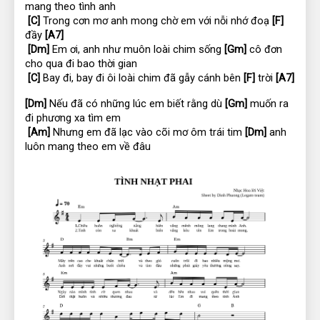
mang theo tình anh
[C]
 Trong cơn mơ anh mong chờ em với nỗi nhớ đoạ 
[F]
đầy 
[A7]
[Dm]
 Em ơi, anh như muôn loài chim sống 
[Gm]
 cô đơn 
cho qua đi bao thời gian
[C]
 Bay đi, bay đi ôi loài chim đã gẫy cánh bên 
[F]
 trời 
[A7]
[Dm]
 Nếu đã có những lúc em biết rằng dù 
[Gm]
 muốn ra 
đi phương xa tìm em
[Am]
 Nhưng em đã lạc vào cõi mơ ôm trái tim 
[Dm]
 anh 
luôn mang theo em về đâu