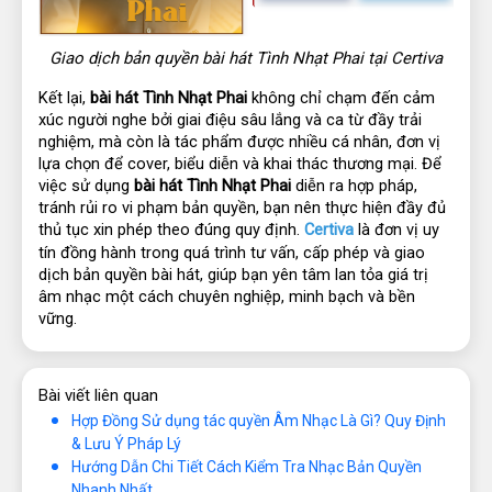
Giao dịch bản quyền bài hát Tình Nhạt Phai tại Certiva
Kết lại, 
bài hát Tình Nhạt Phai
 không chỉ chạm đến cảm 
xúc người nghe bởi giai điệu sâu lắng và ca từ đầy trải 
nghiệm, mà còn là tác phẩm được nhiều cá nhân, đơn vị 
lựa chọn để cover, biểu diễn và khai thác thương mại. Để 
việc sử dụng 
bài hát Tình Nhạt Phai
 diễn ra hợp pháp, 
tránh rủi ro vi phạm bản quyền, bạn nên thực hiện đầy đủ 
thủ tục xin phép theo đúng quy định. 
Certiva
là đơn vị uy 
tín đồng hành trong quá trình tư vấn, cấp phép và giao 
dịch bản quyền bài hát, giúp bạn yên tâm lan tỏa giá trị 
âm nhạc một cách chuyên nghiệp, minh bạch và bền 
vững.
Bài viết liên quan
Hợp Đồng Sử dụng tác quyền Âm Nhạc Là Gì? Quy Định
& Lưu Ý Pháp Lý
Hướng Dẫn Chi Tiết Cách Kiểm Tra Nhạc Bản Quyền
Nhanh Nhất