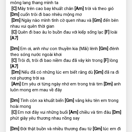
mông lang thang mình ta
[C]
 Mây trên cao bay khuất chân 
[Am]
 trời và theo gió 
[Dm]
 cuốn trôi đi bao nhiêu mộng mơ
[Dm]
 Ngày nào mình tình cờ quen nhau và 
[Gm]
 đến bên 
nhau vui quên thời gian
[C]
 Quên đi bao âu lo buồn đau với kiếp sống lạc 
[F]
 loài 
[A7]
[Dm]
 Em ơi, anh như con thuyền kia (Mãi) lênh 
[Gm]
 đênh 
theo sóng nước ngoài khơi
[C]
 Trôi đi, trôi đi bao niềm đau đã vây kín trong 
[F]
 lòng 
[A7]
[Dm]
 Nếu đã có những lúc em biết rằng dù 
[Gm]
 đã ra đi 
nơi phương trời xa
[Am]
 Em yêu ơi từng ngày nhớ em trong trái tim 
[Dm]
 anh 
luôn mong em mau về đây
[Dm]
 Tình còn xa khuất biển 
[Gm]
 vắng kêu tên em trong 
hoài mong
[C]
 Em nơi đây vui những buổi 
[Am]
 chiều và tìm đâu 
[Dm]
phút giây yêu thương nhau nồng say
[Dm]
 Đời thật buồn và nhiều thương đau từ 
[Gm]
 lúc em đi 