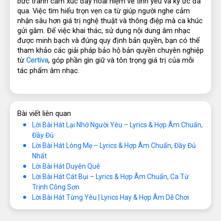
bức tranh cảm xúc đầy hoài niệm về tình yêu và ký ức đã 
qua. Việc tìm hiểu trọn vẹn ca từ giúp người nghe cảm 
nhận sâu hơn giá trị nghệ thuật và thông điệp mà ca khúc 
gửi gắm. Để việc khai thác, sử dụng nội dung âm nhạc 
được minh bạch và đúng quy định bản quyền, bạn có thể 
tham khảo các giải pháp bảo hộ bản quyền chuyên nghiệp 
từ 
Certiva
, góp phần gìn giữ và tôn trọng giá trị của mỗi 
tác phẩm âm nhạc.
Bài viết liên quan
Lời Bài Hát Lại Nhớ Người Yêu – Lyrics & Hợp Âm Chuẩn,
Đầy Đủ
Lời Bài Hát Lòng Mẹ – Lyrics & Hợp Âm Chuẩn, Đầy Đủ
Nhất
Lời Bài Hát Duyên Quê
Lời Bài Hát Cát Bụi – Lyrics & Hợp Âm Chuẩn, Ca Từ
Trịnh Công Sơn
Lời Bài Hát Từng Yêu | Lyrics Hay & Hợp Âm Dễ Chơi