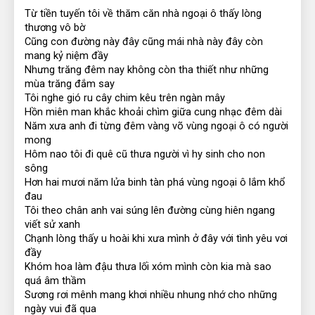
Từ tiền tuyến tôi về thăm căn nhà ngoại ô thấy lòng 
thương vô bờ
Cũng con đường này đây cũng mái nhà này đây còn 
mang kỷ niệm đầy
Nhưng trăng đêm nay không còn tha thiết như những 
mùa trăng đắm say
Tôi nghe gió ru cây chim kêu trên ngàn mây
Hồn miên man khắc khoải chìm giữa cung nhạc đêm dài
Năm xưa anh đi từng đêm vàng võ vùng ngoại ô có người 
mong
Hôm nao tôi đi quê cũ thưa người vì hy sinh cho non 
sông
Hơn hai mươi năm lửa binh tàn phá vùng ngoại ô lắm khổ 
đau
Tôi theo chân anh vai súng lên đường cùng hiên ngang 
viết sử xanh
Chạnh lòng thấy u hoài khi xưa mình ở đây với tình yêu vơi 
đầy
Khóm hoa làm đậu thưa lối xóm mình còn kia mà sao 
quá âm thầm
Sương rơi mênh mang khơi nhiều nhung nhớ cho những 
ngày vui đã qua