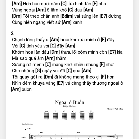
[Am]
 Hơn hai mươi năm 
[C]
 lửa binh tàn 
[F]
 phá
 Vùng ngoại 
[Am]
 ô lắm khổ 
[C]
 đau 
[Am]
[Dm]
 Tôi theo chân anh 
[Bdim]
 vai súng lên 
[E7]
 đường
 Cùng hiên ngang viết sử 
[Am]
 xanh
2.
 Chạnh lòng thấy u 
[Am]
 hoài khi xưa mình ở 
[F]
 đây
 Với 
[G]
 tình yêu vơi 
[C]
 đầy 
[Am]
 Khóm hoa làn dậu 
[Dm]
 thưa, lối xóm mình còn 
[E7]
 kia
 Mà sao quá âm 
[Am]
 thầm
 Sương rơi mênh 
[C]
 mang khơi nhiều nhung 
[F]
 nhớ
 Cho những 
[G]
 ngày vui đã 
[C]
 qua 
[Am]
 Tôi quay gót ra 
[Dm]
 đi không mang theo gì 
[F]
 hơn
 Nhìn đêm khuya vắng 
[E7]
 vẻ càng thấy thương ngoại ô 
[Am]
 buồn