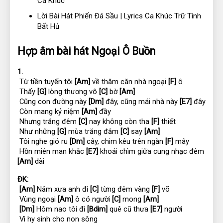
Ca Khúc
Lời Bài Hát Phiến Đá Sầu | Lyrics Ca Khúc Trữ Tình
Bất Hủ
Hợp âm bài hát Ngoại Ô Buồn
1.
 Từ tiền tuyến tôi 
[Am]
 về thăm căn nhà ngoại 
[F]
 ô
 Thấy 
[G]
 lòng thương vô 
[C]
 bờ 
[Am]
 Cũng con đường này 
[Dm]
 đây, cũng mái nhà này 
[E7]
 đây
 Còn mang kỷ niệm 
[Am]
 đầy
 Nhưng trăng đêm 
[C]
 nay không còn tha 
[F]
 thiết
 Như những 
[G]
 mùa trăng đắm 
[C]
 say 
[Am]
 Tôi nghe gió ru 
[Dm]
 cây, chim kêu trên ngàn 
[F]
 mây
 Hồn miên man khắc 
[E7]
 khoải chìm giữa cung nhạc đêm 
[Am]
 dài
ĐK:
[Am]
 Năm xưa anh đi 
[C]
 từng đêm vàng 
[F]
 võ
 Vùng ngoại 
[Am]
 ô có người 
[C]
 mong 
[Am]
[Dm]
 Hôm nao tôi đi 
[Bdim]
 quê cũ thưa 
[E7]
 người
 Vì hy sinh cho non sông