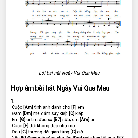
Lời bài hát Ngày Vui Qua Mau
Hợp âm bài hát Ngày Vui Qua Mau
1.
 Cuộc 
[Am]
 tình anh dành cho 
[F]
 em
 Đam 
[Dm]
 mê đắm say kiếp 
[C]
 kiếp
 Em 
[G]
 ơi tìm đâu xa 
[E7]
 nữa, em 
[Am]
 ơi
 Cuộc 
[F]
 đời không đẹp như mơ
 Đau 
[G]
 thương dối gian từng 
[C]
 giờ
 Yêu 
[F]
 đương thoáng như làn 
[Dm]
 mây bay 
[E]
 qua. 
[E7]