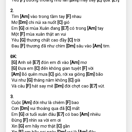
2.
 Tìm 
[Am]
 vào trong tầm tay 
[F]
 nhau
 Mơ 
[Dm]
 chi núi xa nuốt 
[C]
 gió
 Em 
[G]
 ơi mùa Xuân đang 
[E7]
 có trong 
[Am]
 tay
 Một 
[F]
 mùa xuân thật an vui
 Yêu 
[G]
 thương chất cao đầy 
[C]
 trời
 Đau 
[F]
 thương đã như chìm 
[Dm]
 sâu vào 
[Am]
 tim.
ĐK:
[G]
 Anh sẽ 
[E7]
 đón em đi vào 
[Am]
 mơ
[G]
 Đưa em 
[C]
 đến không gian tuyệt 
[F]
 vời
[Am]
 Bỏ quên mưa 
[C]
 gió, rời xa giông 
[Em]
 bão
 Vui như 
[G]
 tháng năm không 
[C]
 già
 Và câu 
[F]
 hát say mê 
[Dm]
 đời chợt cao 
[E7]
 vút.
3.
 Cuộc 
[Am]
 đời như là chiêm 
[F]
 bao
 Cơn 
[Dm]
 vui thoáng qua đã 
[C]
 mất
 Em 
[G]
 ơi tuổi xuân đâu 
[E7]
 có bao 
[Am]
 nhiêu
 Đừng 
[F]
 nhìn xa vời em ơi
 Xin 
[G]
 em hãy mơ thật 
[C]
 gần
 Xin 
[F]
 em hãy coi ngày 
[Dm]
 vui là 
[Am]
 đây