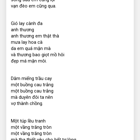
vạn đèo em cũng qua.
Gió lay cành đa
anh thương
anh thương em thật thà
mưa lay hoa cà
da em quá mặn mà
và thương bao giọt mồ hôi
đẹp má mặn môi.
Dăm miếng trầu cay
một buồng cau trắng
một buồng cau trắng
mà duyên đôi ta nên
vợ thành chồng.
Một túp lều tranh
một vầng trăng tròn
một vầng trăng tròn
mà tha thiết yêu cho hết tơ lòng.