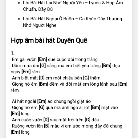
Lời Bài Hát Lại Nhớ Người Yêu – Lyrics & Hợp Âm
Chuẩn, Đầy Đủ
Lời Bài Hát Ngoại Ô Buồn – Ca Khúc Gây Thương
Nhớ Người Nghe
Hợp âm bài hát Duyên Quê
1.
 Em gái vườn 
[Em]
 quê cuộc đời trong trắng
 Dầm mưa dãi 
[G]
 nắng mà em biết yêu trăng 
[Bm]
 đẹp 
ngày 
[Em]
 rằm
 Anh biết mặt 
[D]
 em một chiều bên 
[G]
 thềm
 Giọng hò êm 
[Bm]
 đềm và đôi mắt em lóng lánh sau 
[Em]
rèm.
 Ai hát ngoài 
[Em]
 ao chung ngồi giặt áo
 Giọng hò êm 
[G]
 quá mà anh ngỡ ai rót 
[Bm]
 mật vào 
[Em]
 lòng
 Anh cuốc vườn 
[D]
 sau mặt trời trên 
[G]
 đầu
 Ruộng vườn lên 
[B]
 màu vì em ước mong đây đó chung 
[Em]
 lòng.