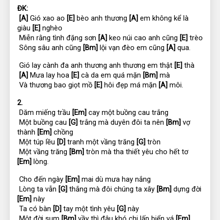
ĐK:
[A]
 Gió xao ao 
[E]
 bèo anh thương 
[A]
 em không kể là 
giàu 
[E]
 nghèo
 Miễn rằng tình đặng sơn 
[A]
 keo núi cao anh cũng 
[E]
 trèo
 Sông sâu anh cũng 
[Bm]
 lội vạn đèo em cũng 
[A]
 qua.
 Gió lay cành đa anh thương anh thương em thật 
[E]
 thà
[A]
 Mưa lay hoa 
[E]
 cà da em quá mặn 
[Bm]
 mà
 Và thương bao giọt mồ 
[E]
 hôi đẹp má mặn 
[A]
 môi.
2.
 Dăm miếng trầu 
[Em]
 cay một buồng cau trắng
 Một buồng cau 
[G]
 trắng mà duyên đôi ta nên 
[Bm]
 vợ 
thành 
[Em]
 chồng
 Một túp lều 
[D]
 tranh một vầng trăng 
[G]
 tròn
 Một vầng trăng 
[Bm]
 tròn mà tha thiết yêu cho hết tơ 
[Em]
 lòng.
 Cho đến ngày 
[Em]
 mai dù mưa hay nắng
 Lòng ta vẫn 
[G]
 thắng mà đôi chúng ta xây 
[Bm]
 dựng đời 
[Em]
 này
 Ta có bàn 
[D]
 tay một tình yêu 
[G]
 này
 Một đời sum 
[Bm]
 vầy thì đâu khó chi lấp biển vá 
[Em]