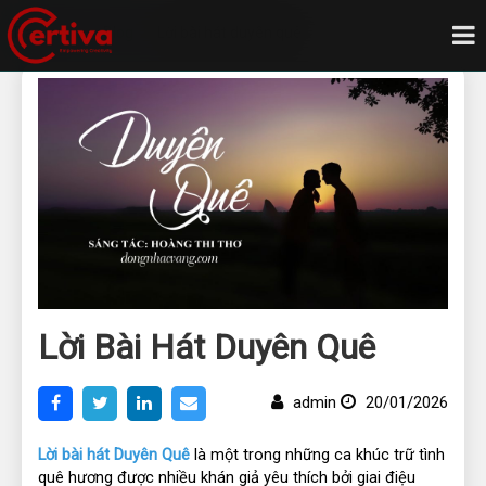
Trang chủ
Blog
Lời bài hát duyên quê
Lời Bài Hát Duyên Quê
admin
20/01/2026
Lời bài hát 
Duyên Quê
là một trong những ca khúc trữ tình 
quê hương được nhiều khán giả yêu thích bởi giai điệu 