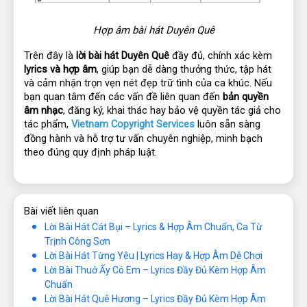
Hợp âm bài hát Duyên Quê
Trên đây là 
lời bài hát Duyên Quê
 đầy đủ, chính xác kèm 
lyrics và hợp âm
, giúp bạn dễ dàng thưởng thức, tập hát 
và cảm nhận trọn vẹn nét đẹp trữ tình của ca khúc. Nếu 
bạn quan tâm đến các vấn đề liên quan đến 
bản quyền 
âm nhạc
, đăng ký, khai thác hay bảo vệ quyền tác giả cho 
tác phẩm, 
Vietnam Copyright Services
 luôn sẵn sàng 
đồng hành và hỗ trợ tư vấn chuyên nghiệp, minh bạch 
theo đúng quy định pháp luật.
Bài viết liên quan
Lời Bài Hát Cát Bụi – Lyrics & Hợp Âm Chuẩn, Ca Từ
Trịnh Công Sơn
Lời Bài Hát Từng Yêu | Lyrics Hay & Hợp Âm Dễ Chơi
Lời Bài Thuở Ấy Có Em – Lyrics Đầy Đủ Kèm Hợp Âm
Chuẩn
Lời Bài Hát Quê Hương – Lyrics Đầy Đủ Kèm Hợp Âm