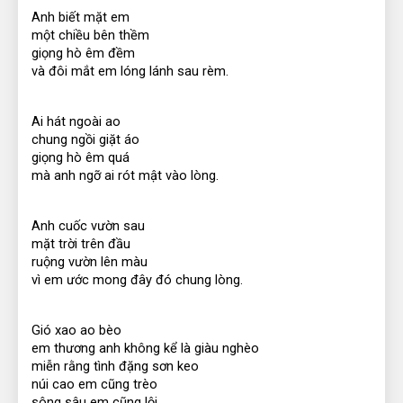
Anh biết mặt em
một chiều bên thềm
giọng hò êm đềm
và đôi mắt em lóng lánh sau rèm.
Ai hát ngoài ao
chung ngồi giặt áo
giọng hò êm quá
mà anh ngỡ ai rót mật vào lòng.
Anh cuốc vườn sau
mặt trời trên đầu
ruộng vườn lên màu
vì em ước mong đây đó chung lòng.
Gió xao ao bèo
em thương anh không kể là giàu nghèo
miễn rằng tình đặng sơn keo
núi cao em cũng trèo
sông sâu em cũng lội