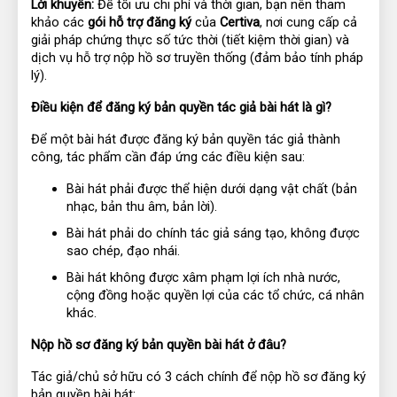
Lời khuyên:
 Để tối ưu chi phí và thời gian, bạn nên tham 
khảo các 
gói hỗ trợ đăng ký
 của 
Certiva
, nơi cung cấp cả 
giải pháp chứng thực số tức thời (tiết kiệm thời gian) và 
dịch vụ hỗ trợ nộp hồ sơ truyền thống (đảm bảo tính pháp 
lý).
Điều kiện để đăng ký bản quyền tác giả bài hát là gì?
Để một bài hát được đăng ký bản quyền tác giả thành 
công, tác phẩm cần đáp ứng các điều kiện sau:
Bài hát phải được thể hiện dưới dạng vật chất (bản 
nhạc, bản thu âm, bản lời).
Bài hát phải do chính tác giả sáng tạo, không được 
sao chép, đạo nhái.
Bài hát không được xâm phạm lợi ích nhà nước, 
cộng đồng hoặc quyền lợi của các tổ chức, cá nhân 
khác.
Nộp hồ sơ đăng ký bản quyền bài hát ở đâu?
Tác giả/chủ sở hữu có 3 cách chính để nộp hồ sơ đăng ký 
bản quyền bài hát: