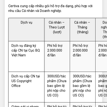
Certiva cung cấp nhiều gói hỗ trợ đa dạng, phù hợp với 
nhu cầu Cá nhân và Doanh nghiệp.
Dịch vụ
Cá nhân – 
Cá nhân – 
Do
Theo Lượt 
Tháng 
nghi
(lượt)
(tháng)
Th
(t
Dịch vụ đăng ký 
Phí hỗ trợ: 
Phí hỗ trợ: 
Phí hỗ
cấp CN tại Cục BQ 
2.000.000 
2.000.000 
2.000
Việt Nam
đ/lần
đ/lần
đ/lần
Dịch vụ cấp CN tại 
300USD/tác 
300USD/tác 
300US
US Copyright 
phẩm (Chưa 
phẩm (Chưa 
phẩm
Office
bao gồm lệ 
bao gồm lệ 
bao g
phí nộp cho 
phí nộp cho 
phí n
US CO)
US CO)
US C
Giám sát vi phạm 
Phí hỗ trợ từ 
Phí hỗ trợ từ 
Phí hỗ