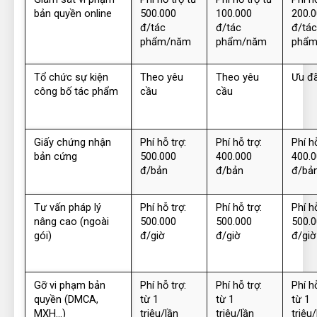
bản quyền online
500.000 
100.000 
200.0
đ/tác 
đ/tác 
đ/tác 
phẩm/năm
phẩm/năm
phẩm
Tổ chức sự kiện 
Theo yêu 
Theo yêu 
Ưu đ
công bố tác phẩm
cầu
cầu
Giấy chứng nhận 
Phí hỗ trợ: 
Phí hỗ trợ: 
Phí hỗ
bản cứng
500.000 
400.000 
400.0
đ/bản
đ/bản
đ/bả
Tư vấn pháp lý 
Phí hỗ trợ: 
Phí hỗ trợ: 
Phí hỗ
nâng cao (ngoài 
500.000 
500.000 
500.0
gói)
đ/giờ
đ/giờ
đ/giờ
Gỡ vi phạm bản 
Phí hỗ trợ: 
Phí hỗ trợ: 
Phí hỗ
quyền (DMCA, 
từ 1 
từ 1 
từ 1 
MXH...)
triệu/lần
triệu/lần
triệu/