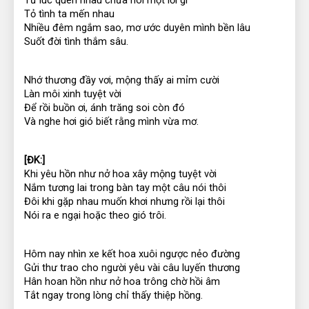
Tỏ tình ta mến nhau
Nhiều đêm ngắm sao, mơ ước duyên mình bền lâu
Suốt đời tình thắm sâu.
Nhớ thương đầy vơi, mộng thấy ai mỉm cười
Làn môi xinh tuyệt vời
Để rồi buồn ơi, ánh trăng soi còn đó
Và nghe hơi gió biết rằng mình vừa mơ.
[ĐK:]
Khi yêu hồn như nở hoa xây mộng tuyệt vời
Nắm tương lai trong bàn tay một câu nói thôi
Đôi khi gặp nhau muốn khơi nhưng rồi lại thôi
Nói ra e ngại hoặc theo gió trôi.
Hôm nay nhìn xe kết hoa xuôi ngược nẻo đường
Gửi thư trao cho người yêu vài câu luyến thương
Hân hoan hồn như nở hoa trông chờ hồi âm
Tắt ngay trong lòng chỉ thấy thiệp hồng.