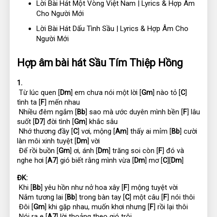
Lời Bài Hát Một Vòng Việt Nam | Lyrics & Hợp Âm
Cho Người Mới
Lời Bài Hát Dấu Tình Sầu | Lyrics & Hợp Âm Cho
Người Mới
Hợp âm bài hát Sầu Tím Thiệp Hồng
1.
 Từ lúc quen [
Dm
] em chưa nói một lời [
Gm
] nào tỏ [
C
] 
tình ta [
F
] mến nhau
 Nhiều đêm ngắm [
Bb
] sao mà ước duyên mình bền [
F
] lâu 
suốt [
D7
] đời tình [
Gm
] khắc sâu
 Nhớ thương đầy [
C
] vơi, mộng [
Am
] thấy ai mỉm [
Bb
] cười 
làn môi xinh tuyệt [
Dm
] vời
 Để rồi buồn [
Gm
] ơi, ánh [
Dm
] trăng soi còn [
F
] đó và 
nghe hơi [
A7
] gió biết rằng mình vừa [
Dm
] mơ [
C
][
Dm
]
ĐK:
 Khi [
Bb
] yêu hồn như nở hoa xây [
F
] mộng tuyệt vời
 Nắm tương lai [
Bb
] trong bàn tay [
C
] một câu [
F
] nói thôi
 Đôi [
Gm
] khi gặp nhau, muốn khơi nhưng [
F
] rồi lại thôi
 Nói ra e [
A7
] lời thoảng theo gió trôi