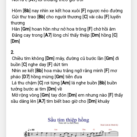
 Hôm [
Bb
] nay nhìn xe kết hoa xuôi [
F
] ngược nẻo đường
 Gửi thư trao [
Bb
] cho người thương [
C
] vài câu [
F
] luyến 
thương
 Hân [
Gm
] hoan hồn như nở hoa trông [
F
] chờ hồi âm
 Đắng cay trong [
A7
] lòng chỉ thấy thiệp [
Dm
] hồng [
C
]
[
Dm
]
2.
 Chiều tím không [
Dm
] mây, đường cũ bước lần [
Gm
] đi 
buồn [
C
] nghe day [
F
] dứt tim
 Nhìn xe kết [
Bb
] hoa màu trắng ngỡ rằng mình [
F
] mơ 
pháo [
D7
] hồng mừng [
Gm
] tiễn đưa
 Lá thu chậm [
C
] rơi từng [
Am
] lá nghe buồn [
Bb
] buồn 
tưởng bước ai tìm [
Dm
] về
 Mở rộng vòng [
Gm
] tay đón [
Dm
] em nhưng nào [
F
] thấy 
sầu dâng lên [
A7
] tím biết bao giờ cho [
Dm
] khuây