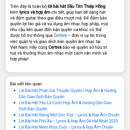
Trên đây là toàn bộ 
lời bài hát Sầu Tím Thiệp Hồng
kèm 
lyrics và hợp âm
 chi tiết, giúp bạn dễ dàng hát 
và đệm guitar theo giai điệu mượt mà. Để đảm bảo 
quyền lợi tác giả và sử dụng âm nhạc hợp pháp, mọi 
nhu cầu liên quan đến bản quyền ca khúc có thể 
được hỗ trợ thông qua 
Certiva
 – đơn vị uy tín trong 
việc quản lý và giao dịch bản quyền âm nhạc tại 
Việt Nam. Hãy cùng 
Certiva
 bảo vệ quyền sở hữu trí 
tuệ và thưởng thức âm nhạc một cách văn minh và 
hợp pháp!
Bài viết liên quan
Lời Bài Hát Phận Gái Thuyền Quyên | Hợp Âm & Hướng
Dẫn Giao Dịch Bản Quyền
Lời Bài Hát Yêu Là Cưới | Hợp Âm & Hướng Dẫn Giao
Dịch Bản Quyền
Lời Bài Hát Riêng Một Góc Trời – Lyrics & Hợp Âm Chuẩn
Lời Bài Hát Phố Xa – Lyrics & Hợp Âm Dễ Hát Nhất 2025
Lời Bài Hát Niệm Khúc Cuối – Lyrics & Hợp Âm Chuẩn