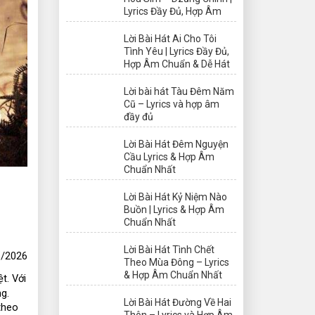
Lyrics Đầy Đủ, Hợp Âm
Lời Bài Hát Ai Cho Tôi
Tình Yêu | Lyrics Đầy Đủ,
Hợp Âm Chuẩn & Dễ Hát
Lời bài hát Tàu Đêm Năm
Cũ – Lyrics và hợp âm
đầy đủ
Lời Bài Hát Đêm Nguyện
Cầu Lyrics & Hợp Âm
Chuẩn Nhất
Lời Bài Hát Kỷ Niệm Nào
Buồn | Lyrics & Hợp Âm
Chuẩn Nhất
Lời Bài Hát Tình Chết
/2026
Theo Mùa Đông – Lyrics
& Hợp Âm Chuẩn Nhất
. Với 
g. 
Lời Bài Hát Đường Về Hai
heo 
Thôn – Lyrics và Hợp Âm