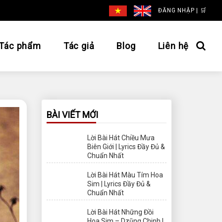
ĐĂNG NHẬP
|
🛒
Tác phẩm
Tác giả
Blog
Liên hệ
BÀI VIẾT MỚI
Lời Bài Hát Chiều Mưa
Biên Giới | Lyrics Đầy Đủ &
Chuẩn Nhất
Lời Bài Hát Màu Tím Hoa
Sim | Lyrics Đầy Đủ &
Chuẩn Nhất
Lời Bài Hát Những Đồi
Hoa Sim – Dzũng Chinh |