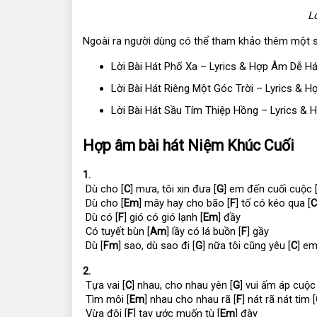
L
Ngoài ra người dùng có thể tham khảo thêm một số
Lời Bài Hát Phố Xa – Lyrics & Hợp Âm Dễ H
Lời Bài Hát Riêng Một Góc Trời – Lyrics & 
Lời Bài Hát Sầu Tím Thiệp Hồng – Lyrics &
Hợp âm bài hát Niệm Khúc Cuối
1.
 Dù cho [
C
] mưa, tôi xin đưa [
G
] em đến cuối cuộc 
 Dù cho [
Em
] mây hay cho bão [
F
] tố có kéo qua [
C
 Dù có [
F
] gió có gió lạnh [
Em
] đầy
 Có tuyết bùn [
Am
] lầy có lá buồn [
F
] gầy
 Dù [
Fm
] sao, dù sao đi [
G
] nữa tôi cũng yêu [
C
] e
2.
 Tựa vai [
C
] nhau, cho nhau yên [
G
] vui ấm áp cuộc 
 Tìm môi [
Em
] nhau cho nhau rã [
F
] nát rã nát tim [
 Vừa đôi [
F
] tay ước muốn tù [
Em
] đày