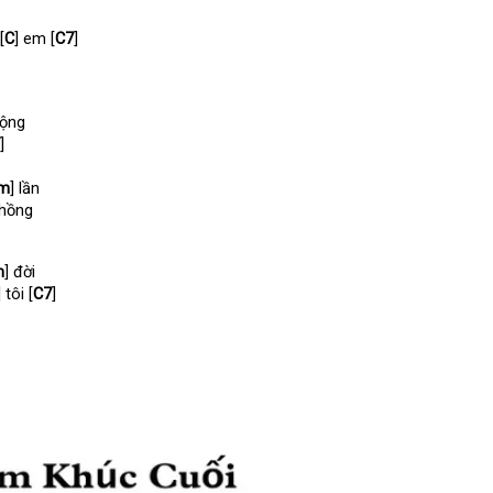
[
C
] em [
C7
]
mộng
]
m
] lần
chồng
m
] đời
] tôi [
C7
]