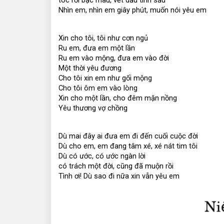
tóc rối bạc màu, vết dấu tình sầu
Nhìn em, nhìn em giây phút, muốn nói yêu em
Xin cho tôi, tôi như cơn ngủ
Ru em, đưa em một lần
Ru em vào mộng, đưa em vào đời
Một thời yêu đương
Cho tôi xin em như gối mộng
Cho tôi ôm em vào lòng
Xin cho một lần, cho đêm mặn nồng
Yêu thương vợ chồng
Dù mai đây ai đưa em đi đến cuối cuộc đời
Dù cho em, em đang tâm xé, xé nát tim tôi
Dù có ước, có ước ngàn lời
có trách một đời, cũng đã muộn rồi
Tình ơi! Dù sao đi nữa xin vẫn yêu em