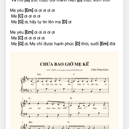
 Và mơ 
[G]
 ước cuộc đời thành hiện 
[D]
 thực sớm thôi
Mẹ yêu 
[Em]
 ơi ơi ơi ơi ơi
 Mẹ 
[C]
 ơi ơi ơi ơi
 Mẹ 
[G]
 ơi, hãy tự tin lên mẹ 
[D]
 ơi
Mẹ yêu 
[Em]
 ơi ơi ơi ơi ơi
 Mẹ 
[C]
 ơi ơi ơi ơi ơi
 Mẹ 
[G]
 ơi, Mẹ chỉ được hạnh phúc 
[D]
 thôi, suốt 
[Em]
 đời.