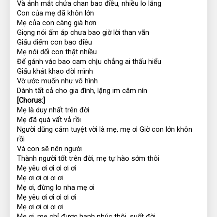
Và ánh mắt chứa chan bao điều, nhiều lo lắng
Con của mẹ đã khôn lớn
Mẹ của con càng già hơn
Giọng nói ấm áp chưa bao giờ lời than vãn
Giấu diếm con bao điều
Mẹ nói dối con thật nhiều
Để gánh vác bao cam chịu chẳng ai thấu hiểu
Giấu khát khao đời mình
Vờ ước muốn như vô hình
Dành tất cả cho gia đình, lặng im câm nín
[Chorus:]
Mẹ là duy nhất trên đời
Mẹ đã quá vất vả rồi
Người dũng cảm tuyệt vời là mẹ, mẹ ơi Giờ con lớn khôn 
rồi
Và con sẽ nên người
Thành người tốt trên đời, mẹ tự hào sớm thôi
Mẹ yêu ơi ơi ơi ơi ơi
Mẹ ơi ơi ơi ơi ơi
Mẹ ơi, đừng lo nha mẹ ơi
Mẹ yêu ơi ơi ơi ơi ơi
Mẹ ơi ơi ơi ơi ơi
Mẹ ơi, mẹ chỉ được hạnh phúc thôi, suốt đời