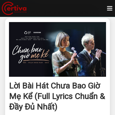
Trang chủ
Blog
Lời bài hát chưa bao giờ mẹ kể full lyrics chuẩn đầy đủ nhất
Lời Bài Hát Chưa Bao Giờ
Mẹ Kể (Full Lyrics Chuẩn &
Đầy Đủ Nhất)