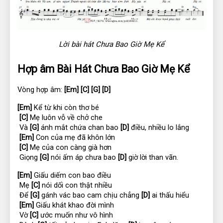
Lời bài hát Chưa Bao Giờ Mẹ Kể
Hợp âm Bài Hát Chưa Bao Giờ Mẹ Kể
Vòng hợp âm: 
[Em]
[C]
[G]
[D]
[Em]
 Kể từ khi còn thơ bé
[C]
 Mẹ luôn vỗ về chở che
 Và 
[G]
 ánh mắt chứa chan bao 
[D]
 điều, nhiều lo lắng
[Em]
 Con của mẹ đã khôn lớn
[C]
 Mẹ của con càng già hơn
 Giọng 
[G]
 nói ấm áp chưa bao 
[D]
 giờ lời than vãn.
[Em]
 Giấu diếm con bao điều
 Mẹ 
[C]
 nói dối con thật nhiều
 Để 
[G]
 gánh vác bao cam chịu chẳng 
[D]
 ai thấu hiểu
[Em]
 Giấu khát khao đời mình
 Vờ 
[C]
 ước muốn như vô hình