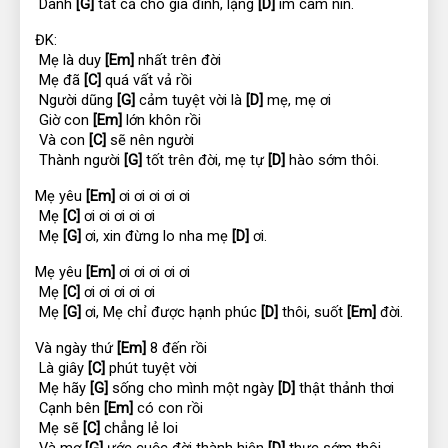
 Dành 
[G]
 tất cả cho gia đình, lặng 
[D]
 im câm nín.
ĐK:
 Mẹ là duy 
[Em]
 nhất trên đời
 Mẹ đã 
[C]
 quá vất vả rồi
 Người dũng 
[G]
 cảm tuyệt vời là 
[D]
 mẹ, mẹ ơi
 Giờ con 
[Em]
 lớn khôn rồi
 Và con 
[C]
 sẽ nên người
 Thành người 
[G]
 tốt trên đời, mẹ tự 
[D]
 hào sớm thôi.
Mẹ yêu 
[Em]
 ơi ơi ơi ơi ơi
 Mẹ 
[C]
 ơi ơi ơi ơi ơi
 Mẹ 
[G]
 ơi, xin đừng lo nha mẹ 
[D]
 ơi.
Mẹ yêu 
[Em]
 ơi ơi ơi ơi ơi
 Mẹ 
[C]
 ơi ơi ơi ơi ơi
 Mẹ 
[G]
 ơi, Mẹ chỉ được hạnh phúc 
[D]
 thôi, suốt 
[Em]
 đời.
Và ngày thứ 
[Em]
 8 đến rồi
 Là giây 
[C]
 phút tuyệt vời
 Mẹ hãy 
[G]
 sống cho mình một ngày 
[D]
 thật thảnh thơi
 Cạnh bên 
[Em]
 có con rồi
 Mẹ sẽ 
[C]
 chẳng lẻ loi