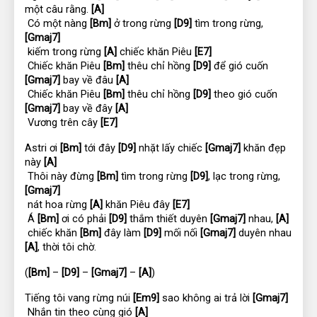
một câu rằng. 
[A]
 Có một nàng 
[Bm]
 ở trong rừng 
[D9]
 tìm trong rừng, 
[Gmaj7]
 kiếm trong rừng 
[A]
 chiếc khăn Piêu 
[E7]
 Chiếc khăn Piêu 
[Bm]
 thêu chỉ hồng 
[D9]
 để gió cuốn 
[Gmaj7]
 bay về đâu 
[A]
 Chiếc khăn Piêu 
[Bm]
 thêu chỉ hồng 
[D9]
 theo gió cuốn 
[Gmaj7]
 bay về đây 
[A]
 Vương trên cây 
[E7]
Astri ơi 
[Bm]
 tới đây 
[D9]
 nhặt lấy chiếc 
[Gmaj7]
 khăn đẹp 
này 
[A]
 Thôi này đừng 
[Bm]
 tìm trong rừng 
[D9]
, lạc trong rừng, 
[Gmaj7]
 nát hoa rừng 
[A]
 khăn Piêu đây 
[E7]
 Á 
[Bm]
 ơi có phải 
[D9]
 thắm thiết duyên 
[Gmaj7]
 nhau, 
[A]
 chiếc khăn 
[Bm]
 đây làm 
[D9]
 mối nối 
[Gmaj7]
 duyên nhau 
[A]
, thời tôi chờ.
(
[Bm]
 – 
[D9]
 – 
[Gmaj7]
 – 
[A]
)
Tiếng tôi vang rừng núi 
[Em9]
 sao không ai trả lời 
[Gmaj7]
 Nhắn tin theo cùng gió 
[A]