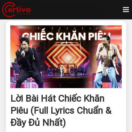
Trang chủ
Blog
Lời bài hát chiếc khăn piêu full lyrics chuẩn đầy đủ nhất
Lời Bài Hát Chiếc Khăn
Piêu (Full Lyrics Chuẩn &
Đầy Đủ Nhất)