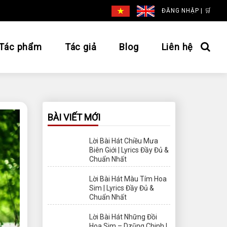
ĐĂNG NHẬP
|
🛒
Tác phẩm
Tác giả
Blog
Liên hệ
BÀI VIẾT MỚI
Lời Bài Hát Chiều Mưa
Biên Giới | Lyrics Đầy Đủ &
Chuẩn Nhất
Lời Bài Hát Màu Tím Hoa
Sim | Lyrics Đầy Đủ &
Chuẩn Nhất
Lời Bài Hát Những Đồi
Hoa Sim – Dzũng Chinh |