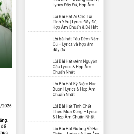
Lyrics Đầy Đủ, Hợp Âm
Lời Bài Hát Ai Cho Tôi
Tình Yêu | Lyrics Đầy Đủ,
Hợp Âm Chuẩn & Dễ Hát
Lời bài hát Tàu Đêm Năm
Cũ – Lyrics và hợp âm
đầy đủ
Lời Bài Hát Đêm Nguyện
Cầu Lyrics & Hợp Âm
Chuẩn Nhất
Lời Bài Hát Kỷ Niệm Nào
Buồn | Lyrics & Hợp Âm
Chuẩn Nhất
/2026
Lời Bài Hát Tình Chết
Theo Mùa Đông – Lyrics
& Hợp Âm Chuẩn Nhất
ắng. 
 để 
Lời Bài Hát Đường Về Hai
húc 
Thôn – Lyrics và Hợp Âm