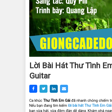
Lời Bài Hát Thư Tình E
Guitar
Ca khúc 
Thư Tình Em Gái
 đã nhanh chóng chiếm trọ
Nếu bạn đang tìm kiếm 
lời bài hát Thư Tình Em Gái
bạn vừa hát, vừa đệm đàn dễ dàng. Khám phá ngay 