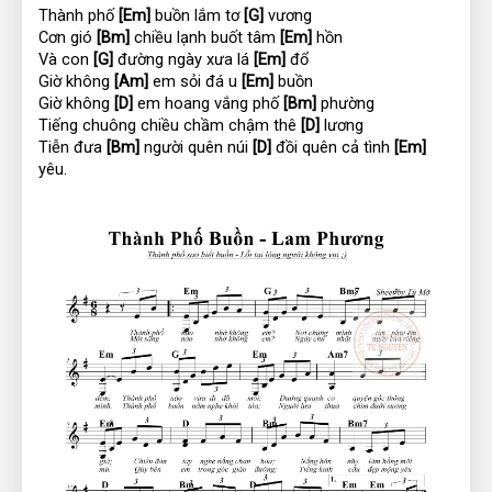
Thành phố 
[Em]
 buồn lắm tơ 
[G]
 vương
Cơn gió 
[Bm]
 chiều lạnh buốt tâm 
[Em]
 hồn
Và con 
[G]
 đường ngày xưa lá 
[Em]
 đổ
Giờ không 
[Am]
 em sỏi đá u 
[Em]
 buồn
Giờ không 
[D]
 em hoang vắng phố 
[Bm]
 phường
Tiếng chuông chiều chầm chậm thê 
[D]
 lương
Tiễn đưa 
[Bm]
 người quên núi 
[D]
 đồi quên cả tình 
[Em]
yêu.