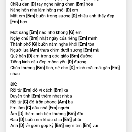
Chiều đan 
[D]
 tay nghe nắng chan 
[Bm]
 hòa
Nắng hôn nhẹ làm hồng môi 
[D]
 em
Mắt em 
[Bm]
 buồn trong sương 
[D]
 chiều anh thấy đẹp 
[Em]
 hơn.
Một sáng 
[Em]
 nào nhớ không 
[G]
 em
Ngày chủ 
[Bm]
 nhật ngày của riêng 
[Em]
 mình
Thành phố 
[G]
 buồn nằm nghe khói 
[Em]
 tỏa
Người lưa 
[Am]
 thưa chìm dưới sương 
[Em]
 mù
Quỳ bên 
[D]
 em trong góc giáo 
[Bm]
 đường
Tiếng kinh cầu đẹp mộng yêu 
[D]
 đương
Chúa thương 
[Bm]
 tình, sẽ cho 
[D]
 mình mãi mãi gần 
[Em]
nhau.
ĐK:
Rồi từ 
[Em]
 đó vì cách 
[Bm]
 xa
Duyên tình 
[Em]
 thêm nhạt nhòa
Rồi từ 
[G]
 đó trốn phong 
[Am]
 ba
Em làm 
[C]
 dâu nhà 
[Em]
 người
Âm 
[D]
 thầm anh tiếc thương 
[Bm]
 đời
Đau 
[D]
 buồn em khóc chia 
[Em]
 phôi
Anh 
[D]
 về gom góp kỷ 
[Bm]
 niệm tìm 
[Em]
 vui.