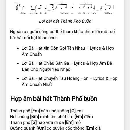
Lời bài hát Thành Phố Buồn
Ngoài ra người dùng có thể tham khảo thêm lời một số
bài hát nổi bật khác như:
Lời Bài Hát Xin Còn Gọi Tên Nhau – Lyrics & Hợp
Âm Chuẩn
Lời Bài Hát Chiều Sân Ga – Lyrics & Hợp Âm Dễ
Đàn Cho Người Yêu Nhạc
Lời Bài Hát Chuyến Tàu Hoàng Hôn – Lyrics & Hợp
Âm Chuẩn Nhất
Hợp âm bài hát Thành Phố buồn
Thành phố 
[Em]
 nào nhớ không 
[G]
 em
Nơi chúng 
[Bm]
 mình tìm phút êm 
[Em]
 đềm
Thành phố 
[G]
 nào vừa đi đã 
[Em]
 mỏi
Đường quanh 
[Am]
 co quyện gốc thông 
[Em]
 già