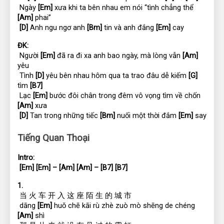
 Ngày 
[Em]
 xưa khi ta bên nhau em nói “tình chẳng thể 
[Am]
 phai”
[D]
 Anh ngu ngơ anh 
[Bm]
 tin và anh đắng 
[Em]
 cay
ĐK:
 Người 
[Em]
 đã ra đi xa anh bao ngày, mà lòng vẫn 
[Am]
yêu
 Tình 
[D]
 yêu bên nhau hôm qua ta trao đâu dễ kiếm 
[G]
tìm 
[B7]
 Lạc 
[Em]
 bước đôi chân trong đêm vô vọng tìm về chốn 
[Am]
 xưa
[D]
 Tan trong những tiếc 
[Bm]
 nuối một thời đắm 
[Em]
 say
Tiếng Quan Thoại
Intro:
[Em] [Em] – [Am] [Am] – [B7] [B7]
1.
 当 火 车 开 入 这 座 陌 生 的 城 市
 dāng 
[Em]
 huǒ chē kāi rù zhè zuò mò shēng de chéng 
[Am]
 shì