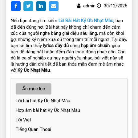
admin
30/12/2025
Nếu bạn đang tìm kiếm 
Lời Bài Hát Ký Ức Nhạt Màu
, bạn 
đã đến đúng nơi. Bài hát này không chỉ chạm đến cảm 
xúc của người nghe bằng giai điệu sâu lắng, mà còn khơi 
gợi những kỷ niệm xưa cũ trong tâm trí mỗi người. Tại đây, 
bạn sẽ tìm thấy 
lyrics đầy đủ
 cùng 
hợp âm chuẩn
, giúp 
bạn dễ dàng hát hoặc đệm đàn theo đúng nhạc gốc. Cho 
dù là ca sĩ nghiệp dư hay người yêu nhạc, bài viết này sẽ 
là hướng dẫn chi tiết để bạn thỏa mãn đam mê âm nhạc 
với 
Ký Ức Nhạt Màu
.
Ẩn mục lục
Lời bài hát Ký Ức Nhạt Màu
Hợp âm bài hát Ký Ức Nhạt Màu
Lời Việt
Tiếng Quan Thoại