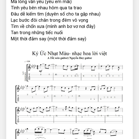
Mà lòng vẫn yêu (yêu em mãi)
Tình yêu bên nhau hôm qua ta trao
Đâu dễ kiếm tìm (duyên số cho ta gặp nhau)
Lạc bước đôi chân trong đêm vô vọng
Tìm về chốn xưa (mình anh bơ vơ nơi đây)
Tan trong những tiếc nuối
Một thời đắm say (một thời đắm say)