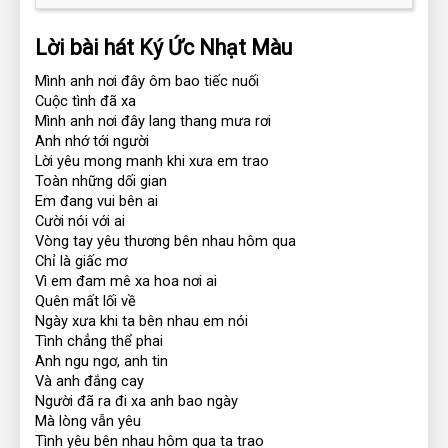
Lời bài hát Ký Ức Nhạt Màu
Mình anh nơi đây ôm bao tiếc nuối
Cuộc tình đã xa
Mình anh nơi đây lang thang mưa rơi
Anh nhớ tới người
Lời yêu mong manh khi xưa em trao
Toàn những dối gian
Em đang vui bên ai
Cười nói với ai
Vòng tay yêu thương bên nhau hôm qua
Chỉ là giấc mơ
Vì em đam mê xa hoa nơi ai
Quên mất lối về
Ngày xưa khi ta bên nhau em nói
Tình chẳng thể phai
Anh ngu ngơ, anh tin
Và anh đắng cay
Người đã ra đi xa anh bao ngày
Mà lòng vẫn yêu
Tình yêu bên nhau hôm qua ta trao