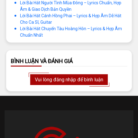
Lời Bài Hát Người Tình Mùa Đông – Lyrics Chuẩn, Hợp
Âm & Giao Dịch Bản Quyền
Lời Bài Hát Cánh Hồng Phai – Lyrics & Hợp Âm Dễ Hát
Cho Ca Sĩ, Guitar
Lời Bài Hát Chuyến Tàu Hoàng Hôn – Lyrics & Hợp Âm
Chuẩn Nhất
BÌNH LUẬN VÀ ĐÁNH GIÁ
Vui lòng đăng nhập để bình luận