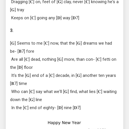
 Dragging [𝐂] on, feet of [𝐆] clay, never [𝐂] knowing he's a 
[𝐆] tray
 Keeps on [𝐂] going any [𝐃] way [𝐃7]
3.
[𝐆] Seems to me [𝐂] now, that the [𝐆] dreams we had 
be- [𝐁7] fore
 Are all [𝐂] dead, nothing [𝐆] more, than con- [𝐂] fetti on 
the [𝐃] floor
 It's the [𝐆] end of a [𝐂] decade, in [𝐆] another ten years 
[𝐁7] time
 Who can [𝐂] say what we'll [𝐆] find, what lies [𝐂] waiting 
down the [𝐆] line
 In the [𝐂] end of eighty- [𝐃] nine [𝐃7]