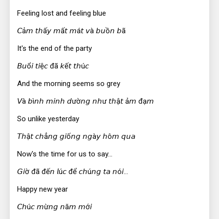
Feeling lost and feeling blue
𝘊ả𝘮 𝘵𝘩ấ𝘺 𝘮ấ𝘵 𝘮á𝘵 𝘷à 𝘣𝘶ồ𝘯 𝘣ã
It's the end of the party
𝘉𝘶ổ𝘪 𝘵𝘪ệ𝘤 đã 𝘬ế𝘵 𝘵𝘩ú𝘤
And the morning seems so grey
𝘝à 𝘣ì𝘯𝘩 𝘮𝘪𝘯𝘩 𝘥ườ𝘯𝘨 𝘯𝘩ư 𝘵𝘩ậ𝘵 ả𝘮 đạ𝘮
So unlike yesterday
𝘛𝘩ậ𝘵 𝘤𝘩ẳ𝘯𝘨 𝘨𝘪ố𝘯𝘨 𝘯𝘨à𝘺 𝘩ô𝘮 𝘲𝘶𝘢
Now's the time for us to say...
𝘎𝘪ờ đã đế𝘯 𝘭ú𝘤 để 𝘤𝘩ú𝘯𝘨 𝘵𝘢 𝘯ó𝘪...
Happy new year
𝘊𝘩ú𝘤 𝘮ừ𝘯𝘨 𝘯ă𝘮 𝘮ớ𝘪