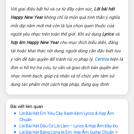
Với giai điệu bất hủ và ca từ đầy cảm xúc, 
Lời bài hát 
Happy New Year
 không chỉ là món quà tinh thần ý nghĩa 
mỗi dịp năm mới mà còn là lựa chọn quen thuộc của 
người yêu nhạc trên toàn thế giới. Khi sử dụng 
Lyrics
 và 
hợp âm Happy New Year
 cho mục đích biểu diễn, đăng 
tải hoặc khai thác nội dung, người dùng cần đặc biệt lưu 
ý vấn đề bản quyền để tránh rủi ro pháp lý. 
Certiva
hiện là 
đơn vị hỗ trợ tra cứu, tư vấn và giao dịch bản quyền âm 
nhạc minh bạch, giúp cá nhân và tổ chức yên tâm sử 
dụng tác phẩm một cách hợp pháp, đúng quy định.
Bài viết liên quan
Lời Bài Hát Em Yêu Cây Xanh kèm Lyrics & Hợp Âm
Chuẩn
Lời Bài Hát Dẫu Có Lỗi Lầm – Lyrics & Hợp Âm Đầy Đủ
Lời Bài Hát Bằng Lòng Đi Em: Hợp Âm Guitar Chuẩn +