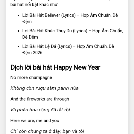
bài hát nổi bật khác như:
Lời Bài Hát Believer (Lyrics) – Hợp Âm Chuẩn, Dễ
Đệm
Lời Bài Hát Khúc Thụy Du (Lyrics) – Hợp Âm Chuẩn,
Dễ Đệm
Lời Bài Hát Lệ Đá (Lyrics) – Hợp Âm Chuẩn, Dễ
Đệm 2026
Dịch lời bài hát Happy New Year
No more champagne
𝘒𝘩ô𝘯𝘨 𝘤ò𝘯 𝘳ượ𝘶 𝘴â𝘮 𝘱𝘢𝘯𝘩 𝘯ữ𝘢
And the fireworks are through
𝘝à 𝘱𝘩á𝘰 𝘩𝘰𝘢 𝘤ũ𝘯𝘨 đã 𝘵ắ𝘵 𝘳ồ𝘪
Here we are, me and you
𝘊𝘩ỉ 𝘤ò𝘯 𝘤𝘩ú𝘯𝘨 𝘵𝘢 ở đâ𝘺, 𝘣ạ𝘯 𝘷à 𝘵ô𝘪