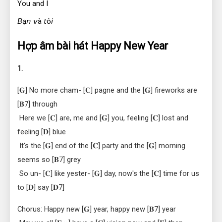
You and I
𝘉ạ𝘯 𝘷à 𝘵ô𝘪
Hợp âm bài hát Happy New Year
1.
[𝐆] No more cham- [𝐂] pagne and the [𝐆] fireworks are 
[𝐁7] through
 Here we [𝐂] are, me and [𝐆] you, feeling [𝐂] lost and 
feeling [𝐃] blue
 It's the [𝐆] end of the [𝐂] party and the [𝐆] morning 
seems so [𝐁7] grey
 So un- [𝐂] like yester- [𝐆] day, now's the [𝐂] time for us 
to [𝐃] say [𝐃7]
Chorus: Happy new [𝐆] year, happy new [𝐁7] year