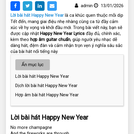
admin
13/01/2026
Lời bài hát Happy New Year
 là ca khúc quen thuộc mỗi dịp 
Tết đến, mang giai điệu nhẹ nhàng cùng ca từ đầy cảm 
xúc về hy vọng và khởi đầu mới. Trong bài viết này, bạn sẽ 
được cập nhật 
Happy New Year Lyrics
 đầy đủ, chính xác, 
kèm theo 
hợp âm guitar chuẩn
, giúp người yêu nhạc dễ 
dàng hát, đệm đàn và cảm nhận trọn vẹn ý nghĩa sâu sắc 
của bài hát nổi tiếng này.
Ẩn mục lục
Lời bài hát Happy New Year
Dịch lời bài hát Happy New Year
Hợp âm bài hát Happy New Year
Lời bài hát Happy New Year
No more champagne
And the fireworks are through