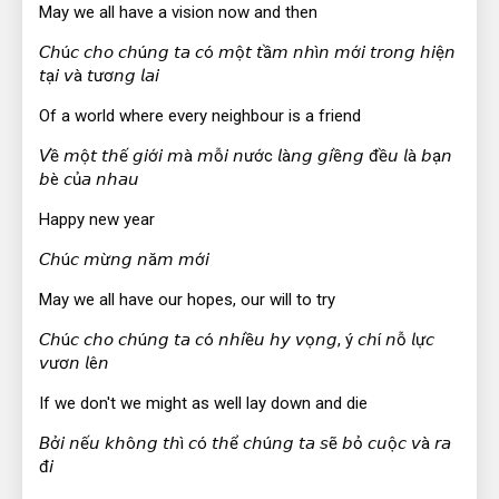
May we all have a vision now and then
𝘊𝘩ú𝘤 𝘤𝘩𝘰 𝘤𝘩ú𝘯𝘨 𝘵𝘢 𝘤ó 𝘮ộ𝘵 𝘵ầ𝘮 𝘯𝘩ì𝘯 𝘮ớ𝘪 𝘵𝘳𝘰𝘯𝘨 𝘩𝘪ệ𝘯
𝘵ạ𝘪 𝘷à 𝘵ươ𝘯𝘨 𝘭𝘢𝘪
Of a world where every neighbour is a friend
𝘝ề 𝘮ộ𝘵 𝘵𝘩ế 𝘨𝘪ớ𝘪 𝘮à 𝘮ỗ𝘪 𝘯ước 𝘭à𝘯𝘨 𝘨𝘪ề𝘯𝘨 đề𝘶 𝘭à 𝘣ạ𝘯
𝘣è 𝘤ủ𝘢 𝘯𝘩𝘢𝘶
Happy new year
𝘊𝘩ú𝘤 𝘮ừ𝘯𝘨 𝘯ă𝘮 𝘮ớ𝘪
May we all have our hopes, our will to try
𝘊𝘩ú𝘤 𝘤𝘩𝘰 𝘤𝘩ú𝘯𝘨 𝘵𝘢 𝘤ó 𝘯𝘩𝘪ề𝘶 𝘩𝘺 𝘷ọ𝘯𝘨, ý 𝘤𝘩í 𝘯ỗ 𝘭ự𝘤
𝘷ươ𝘯 𝘭ê𝘯
If we don't we might as well lay down and die
𝘉ở𝘪 𝘯ế𝘶 𝘬𝘩ô𝘯𝘨 𝘵𝘩ì 𝘤ó 𝘵𝘩ể 𝘤𝘩ú𝘯𝘨 𝘵𝘢 𝘴ẽ 𝘣ỏ 𝘤𝘶ộ𝘤 𝘷à 𝘳𝘢
đ𝘪