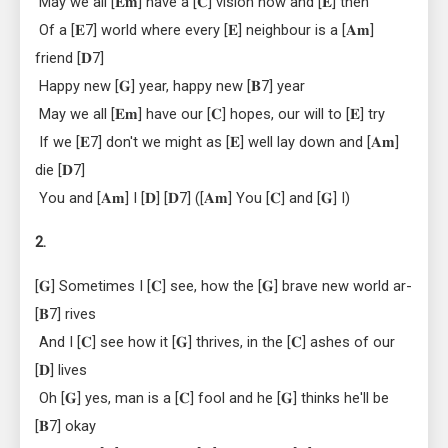
 May we all [𝐄𝐦] have a [𝐂] vision now and [𝐄] then
 Of a [𝐄7] world where every [𝐄] neighbour is a [𝐀𝐦] 
friend [𝐃7]
 Happy new [𝐆] year, happy new [𝐁7] year
 May we all [𝐄𝐦] have our [𝐂] hopes, our will to [𝐄] try
 If we [𝐄7] don't we might as [𝐄] well lay down and [𝐀𝐦] 
die [𝐃7]
 You and [𝐀𝐦] I [𝐃] [𝐃7] ([𝐀𝐦] You [𝐂] and [𝐆] I)
2.
[𝐆] Sometimes I [𝐂] see, how the [𝐆] brave new world ar- 
[𝐁7] rives
 And I [𝐂] see how it [𝐆] thrives, in the [𝐂] ashes of our 
[𝐃] lives
 Oh [𝐆] yes, man is a [𝐂] fool and he [𝐆] thinks he'll be 
[𝐁7] okay