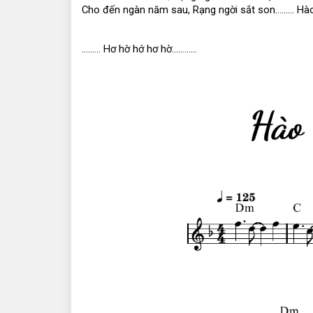
Cho đến ngàn năm sau, Rạng ngời sắt son……… Hào 
……… Hơ hờ hớ hơ hờ…………