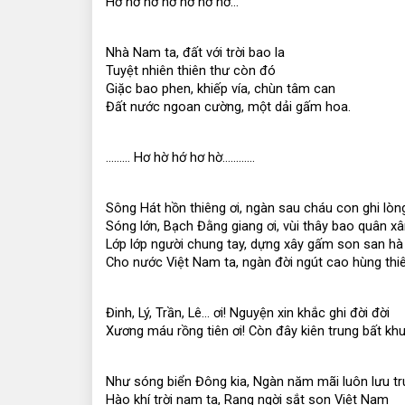
Hờ hơ hớ hơ hơ hơ hờ…
Nhà Nam ta, đất với trời bao la
Tuyệt nhiên thiên thư còn đó
Giặc bao phen, khiếp vía, chùn tâm can
Đất nước ngoan cường, một dải gấm hoa.
……… Hơ hờ hớ hơ hờ…………
Sông Hát hồn thiêng ơi, ngàn sau cháu con ghi lòn
Sóng lớn, Bạch Đằng giang ơi, vùi thây bao quân x
Lớp lớp người chung tay, dựng xây gấm son san hà
Cho nước Việt Nam ta, ngàn đời ngút cao hùng thi
Đinh, Lý, Trần, Lê… ơi! Nguyện xin khắc ghi đời đời
Xương máu rồng tiên ơi! Còn đây kiên trung bất kh
Như sóng biển Đông kia, Ngàn năm mãi luôn lưu t
Hào khí trời nam ta, Rạng ngời sắt son Việt Nam