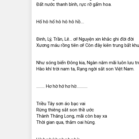
Đất nước thanh bình, rực rỡ gấm hoa.
Hố hô hố hô hô hô hồ….
Đinh, Lý, Trần, Lê… ơi! Nguyện xin khắc ghi đời đời
Xương máu rồng tiên ơi! Còn đây kiên trung bất kh
Như sóng biển Đông kia, Ngàn năm mãi luôn lưu t
Hào khí trời nam ta, Rạng ngời sắt son Việt Nam.
……… Hơ hờ hớ hơ hờ…………
Triều Tây sơn áo bạc vai
Rừng thiêng sắt son thề ước
Thành Thăng Long, mãi còn bay xa
Thời gian qua, thắm oai hùng.