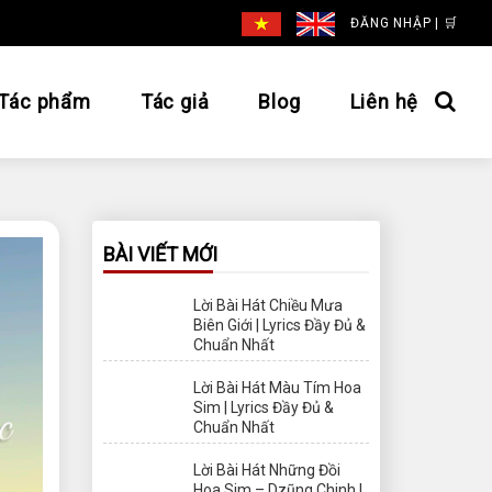
ĐĂNG NHẬP
|
🛒
Tác phẩm
Tác giả
Blog
Liên hệ
BÀI VIẾT MỚI
Lời Bài Hát Chiều Mưa
Biên Giới | Lyrics Đầy Đủ &
Chuẩn Nhất
Lời Bài Hát Màu Tím Hoa
Sim | Lyrics Đầy Đủ &
Chuẩn Nhất
Lời Bài Hát Những Đồi
Hoa Sim – Dzũng Chinh |