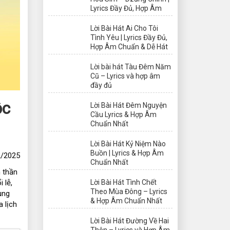
Lyrics Đầy Đủ, Hợp Âm
Lời Bài Hát Ai Cho Tôi
Tình Yêu | Lyrics Đầy Đủ,
Hợp Âm Chuẩn & Dễ Hát
Lời bài hát Tàu Đêm Năm
Cũ – Lyrics và hợp âm
đầy đủ
ộc
Lời Bài Hát Đêm Nguyện
Cầu Lyrics & Hợp Âm
Chuẩn Nhất
Lời Bài Hát Kỷ Niệm Nào
Buồn | Lyrics & Hợp Âm
/2025
Chuẩn Nhất
h thần
Lời Bài Hát Tình Chết
 lễ,
Theo Mùa Đông – Lyrics
ùng
& Hợp Âm Chuẩn Nhất
a lịch
Lời Bài Hát Đường Về Hai
Thôn – Lyrics và Hợp Âm