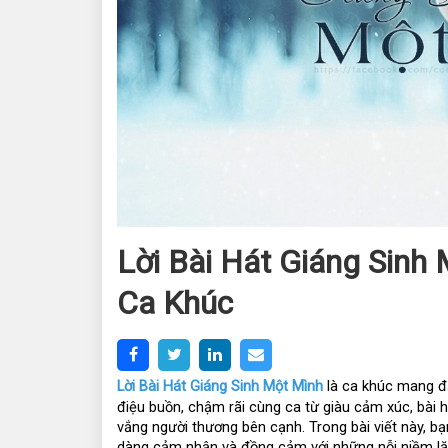
Lời Bài Hát Giáng Sinh 
Ca Khúc
Lời Bài Hát Giáng Sinh Một Mình
 là ca khúc mang đ
điệu buồn, chậm rãi cùng ca từ giàu cảm xúc, bài há
vắng người thương bên cạnh. Trong bài viết này, bạ
dàng cảm nhận và đồng cảm với những nỗi niềm lặ