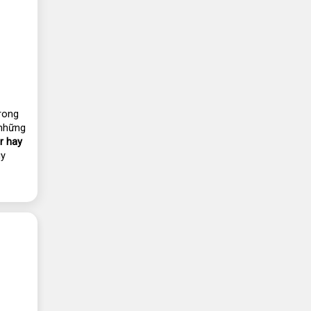
rong 
những 
 hay 
y 