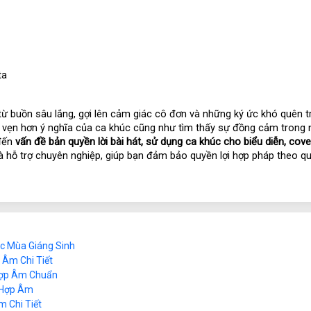
ta
 từ buồn sâu lắng, gợi lên cảm giác cô đơn và những ký ức khó quên t
n vẹn hơn ý nghĩa của ca khúc cũng như tìm thấy sự đồng cảm trong 
đến 
vấn đề bản quyền lời bài hát, sử dụng ca khúc cho biểu diễn, cover
à hỗ trợ chuyên nghiệp, giúp bạn đảm bảo quyền lợi hợp pháp theo qu
úc Mùa Giáng Sinh
p Âm Chi Tiết
 Hợp Âm Chuẩn
m Hợp Âm
m Chi Tiết