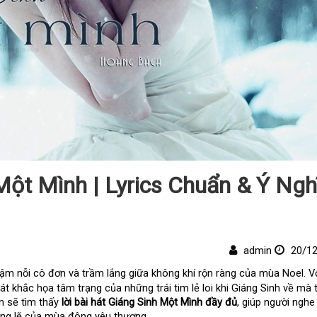
Một Mình | Lyrics Chuẩn & Ý Ngh
admin
20/12
ậm nỗi cô đơn và trầm lắng giữa không khí rộn ràng của mùa Noel. Với
t khắc họa tâm trạng của những trái tim lẻ loi khi Giáng Sinh về mà t
n sẽ tìm thấy 
lời bài hát Giáng Sinh Một Mình đầy đủ
, giúp người nghe 
ng lẽ của mùa đông yêu thương.