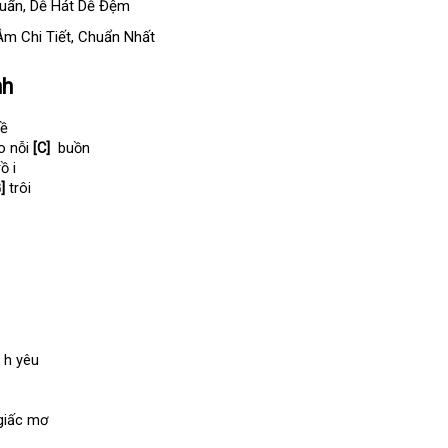
huẩn, Dễ Hát Dễ Đệm
Âm Chi Tiết, Chuẩn Nhất
nh
về
o nỗi 
[C]
  buồn
rồ i
]
 trôi
n h yêu
giấc mơ