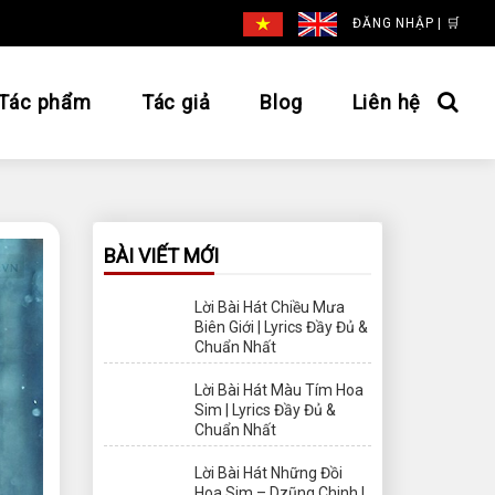
ĐĂNG NHẬP
|
🛒
Tác phẩm
Tác giả
Blog
Liên hệ
BÀI VIẾT MỚI
Lời Bài Hát Chiều Mưa
Biên Giới | Lyrics Đầy Đủ &
Chuẩn Nhất
Lời Bài Hát Màu Tím Hoa
Sim | Lyrics Đầy Đủ &
Chuẩn Nhất
Lời Bài Hát Những Đồi
Hoa Sim – Dzũng Chinh |