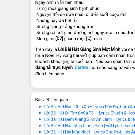
Ngày mình vẫn bên nhau
 Từng mùa giáng sinh hạnh phúc
 Nguyện thề sẽ đưa nhau đi đến suốt cuộc đời
 Nhưng nay đã hết rồi
 Sương giăng trắng khung trời
 Sương rơi ướt giáo đường nơi ngày xưa in dấu đôi 
 Mùa gián 
[D7]
 g sinh một 
[C]
 mình
Trên đây là 
Lời Bài Hát Giáng Sinh Một Mình
 với ca
mùa Noel. Hy vọng bài viết giúp bạn cảm nhận trọ
khoảnh khắc lặng lẽ cuối năm. Nếu bạn quan tâm 
đăng tải trực tuyến
, 
Certiva
 luôn sẵn sàng tư vấn v
định hiện hành.
Bài viết liên quan
Lời Bài Hát Noel Chia Xa – Lyrics Đầy Đủ, Cảm X
Lời Bài Hát Đi Tìm Chúa Tôi – Lyrics Chuẩn & Hợ
Lời Bài Hát Đêm Giáng Sinh An Lành – Lyrics &
Lời Bài Hát Hòa Nhịp Giáng Sinh | Full Lyrics Kè
Lời Bài Hát Hai Mùa Noel – Lyrics Chuẩn & Hợp Â