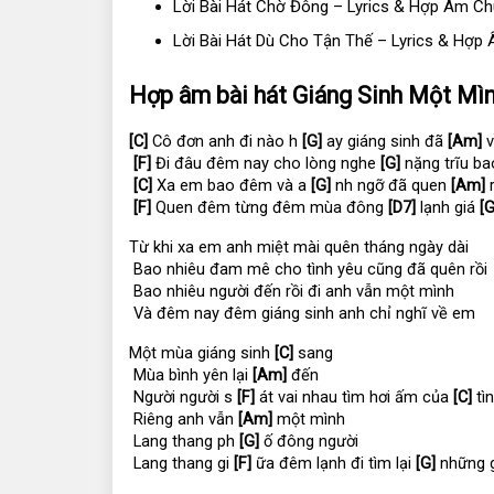
Lời Bài Hát Chờ Đông – Lyrics & Hợp Âm C
Lời Bài Hát Dù Cho Tận Thế – Lyrics & Hợp 
Hợp âm bài hát Giáng Sinh Một Mì
[C]
 Cô đơn anh đi nào h 
[G]
 ay giáng sinh đã 
[Am]
 
[F]
 Đi đâu đêm nay cho lòng nghe 
[G]
 nặng trĩu ba
[C]
 Xa em bao đêm và a 
[G]
 nh ngỡ đã quen 
[Am]
 
[F]
 Quen đêm từng đêm mùa đông 
[D7]
 lạnh giá 
[G
Từ khi xa em anh miệt mài quên tháng ngày dài
 Bao nhiêu đam mê cho tình yêu cũng đã quên rồi
 Bao nhiêu người đến rồi đi anh vẫn một mình
 Và đêm nay đêm giáng sinh anh chỉ nghĩ về em
Một mùa giáng sinh 
[C]
 sang
 Mùa bình yên lại 
[Am]
 đến
 Người người s 
[F]
 át vai nhau tìm hơi ấm của 
[C]
 tì
 Riêng anh vẫn 
[Am]
 một mình
 Lang thang ph 
[G]
 ố đông người
 Lang thang gi 
[F]
 ữa đêm lạnh đi tìm lại 
[G]
 những 