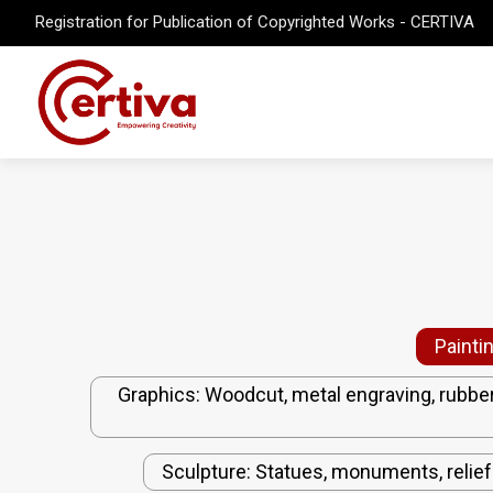
Registration for Publication of Copyrighted Works - CERTIVA
Paintin
Graphics: Woodcut, metal engraving, rubber 
Sculpture: Statues, monuments, relief