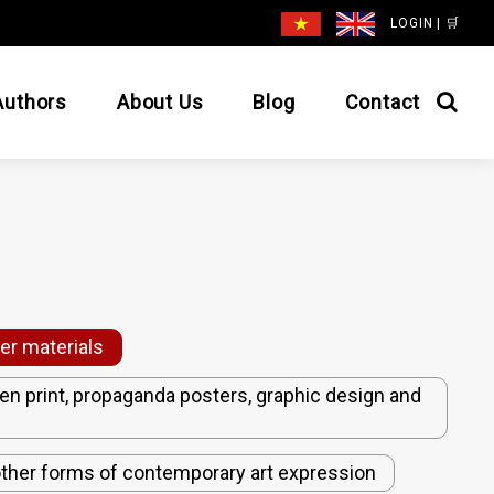
LOGIN
|
🛒
Authors
About Us
Blog
Contact
her materials
een print, propaganda posters, graphic design and
d other forms of contemporary art expression