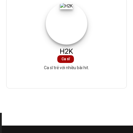
H2K
Ca sĩ
Ca sĩ trẻ với nhiều bài hit.